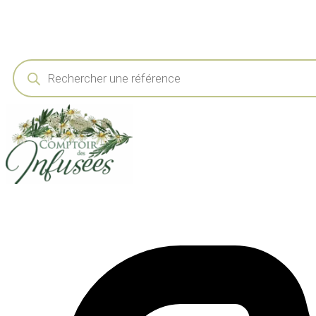
Recherche
de
produits