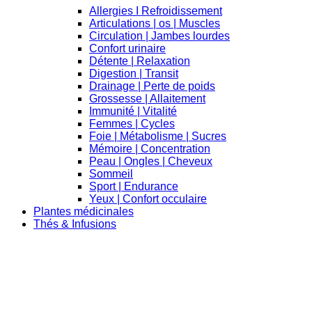
Allergies I Refroidissement
Articulations | os | Muscles
Circulation | Jambes lourdes
Confort urinaire
Détente | Relaxation
Digestion | Transit
Drainage | Perte de poids
Grossesse | Allaitement
Immunité | Vitalité
Femmes | Cycles
Foie | Métabolisme | Sucres
Mémoire | Concentration
Peau | Ongles | Cheveux
Sommeil
Sport | Endurance
Yeux | Confort occulaire
Plantes médicinales
Thés & Infusions