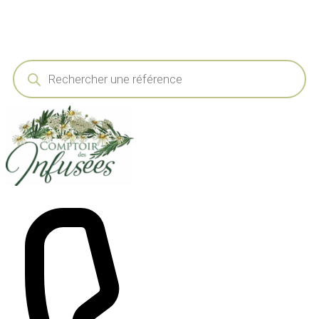
Recherche
de
produits