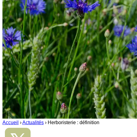
Accueil
›
Actualités
›
Herboristerie : définition