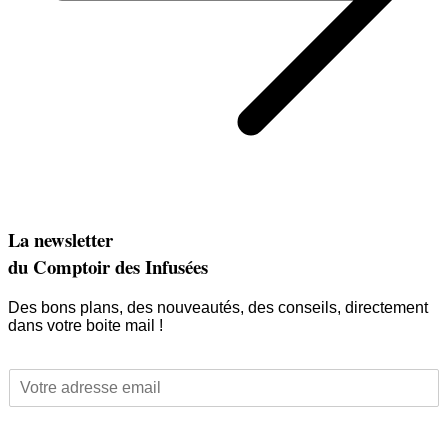
La newsletter
du Comptoir des Infusées
Des bons plans, des nouveautés, des conseils, directement
dans votre boite mail !
E
E
m
m
a
a
i
i