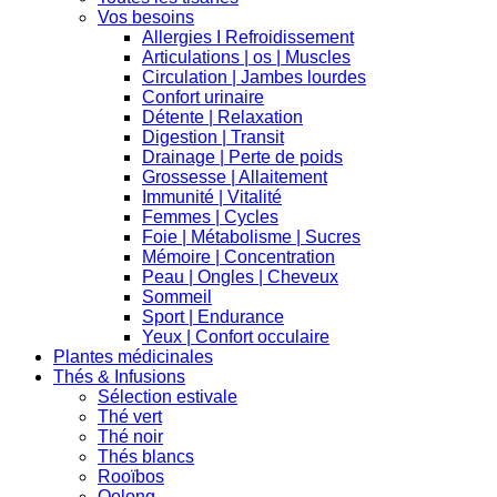
Vos besoins
Allergies I Refroidissement
Articulations | os | Muscles
Circulation | Jambes lourdes
Confort urinaire
Détente | Relaxation
Digestion | Transit
Drainage | Perte de poids
Grossesse | Allaitement
Immunité | Vitalité
Femmes | Cycles
Foie | Métabolisme | Sucres
Mémoire | Concentration
Peau | Ongles | Cheveux
Sommeil
Sport | Endurance
Yeux | Confort occulaire
Plantes médicinales
Thés & Infusions
Sélection estivale
Thé vert
Thé noir
Thés blancs
Rooïbos
Oolong