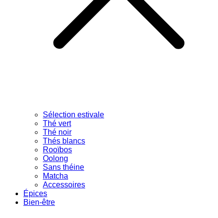
Sélection estivale
Thé vert
Thé noir
Thés blancs
Rooïbos
Oolong
Sans théine
Matcha
Accessoires
Épices
Bien-être