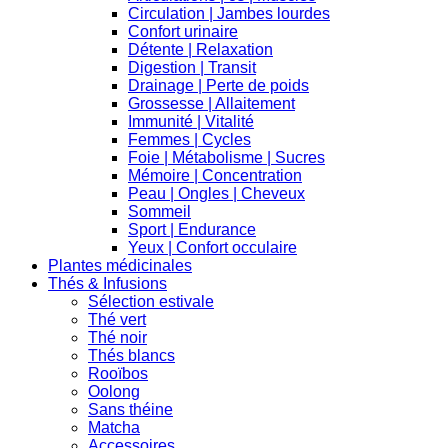
Circulation | Jambes lourdes
Confort urinaire
Détente | Relaxation
Digestion | Transit
Drainage | Perte de poids
Grossesse | Allaitement
Immunité | Vitalité
Femmes | Cycles
Foie | Métabolisme | Sucres
Mémoire | Concentration
Peau | Ongles | Cheveux
Sommeil
Sport | Endurance
Yeux | Confort occulaire
Plantes médicinales
Thés & Infusions
Sélection estivale
Thé vert
Thé noir
Thés blancs
Rooïbos
Oolong
Sans théine
Matcha
Accessoires