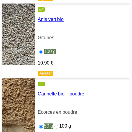
Anis vert bio
Graines
100 g
10.90
€
Ajouter
Cannelle bio – poudre
Ecorces en poudre
50 g
100 g