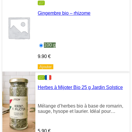
Gingembre bio – rhizome
100 g
9.90
€
Ajouter
Herbes à Mijoter Bio 25 g Jardin Solstice
Mélange d’herbes bio à base de romarin,
sauge, hysope et laurier. Idéal pour
parfumer plats en sauce, farces et
préparations mijotées.
5.90
€