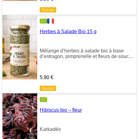
Ajouter
Herbes à Salade Bio 15 g
Mélange d’herbes à salade bio à base
d’estragon, pimprenelle et fleurs de souci.
À saupoudrer sur salades et crudités ou à
incorporer dans la vinaigrette.
5.90
€
Ajouter
Hibiscus bio – fleur
Karkadés