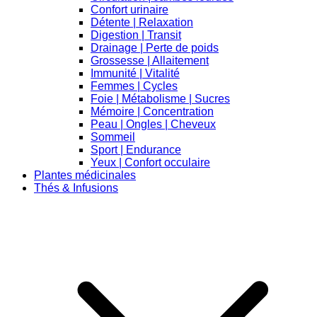
Confort urinaire
Détente | Relaxation
Digestion | Transit
Drainage | Perte de poids
Grossesse | Allaitement
Immunité | Vitalité
Femmes | Cycles
Foie | Métabolisme | Sucres
Mémoire | Concentration
Peau | Ongles | Cheveux
Sommeil
Sport | Endurance
Yeux | Confort occulaire
Plantes médicinales
Thés & Infusions