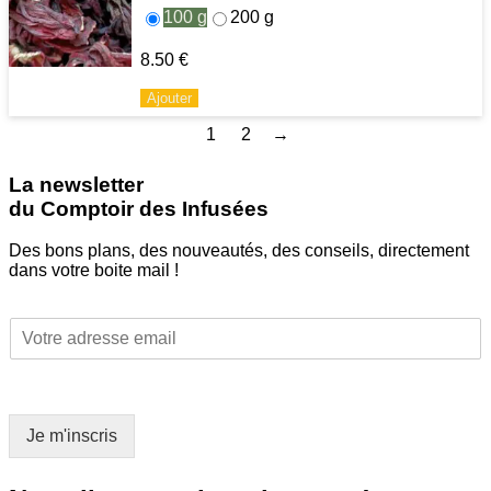
100 g
200 g
8.50
€
Ajouter
1
2
→
La newsletter
du Comptoir des Infusées
Des bons plans, des nouveautés, des conseils, directement
dans votre boite mail !
E
E
m
m
a
a
i
i
l
l
*
Je m'inscris
*
E
m