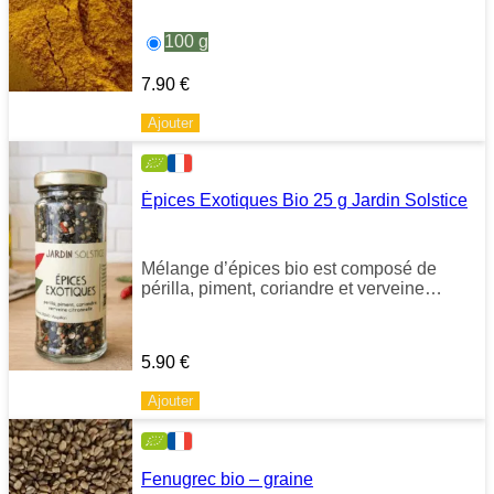
100 g
7.90
€
Ajouter
Épices Exotiques Bio 25 g Jardin Solstice
Mélange d’épices bio est composé de
périlla, piment, coriandre et verveine
citronnelle. Idéal pour relever tajines, chili,
curry et plats en sauce.
5.90
€
Ajouter
Fenugrec bio – graine