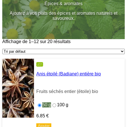
Épices & aromates
Ajoutez à vos plats des épices et aromates naturels et
savoureux.
Affichage de 1–12 sur 20 résultats
Anis étoilé (Badiane) entière bio
Fruits séchés entier (étoile) bio
50 g
100 g
6.85
€
Ajouter