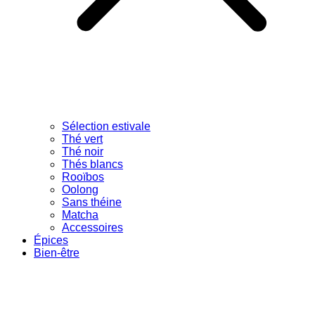
Sélection estivale
Thé vert
Thé noir
Thés blancs
Rooïbos
Oolong
Sans théine
Matcha
Accessoires
Épices
Bien-être