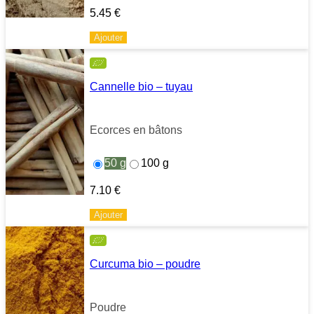
5.45
€
Ajouter
Cannelle bio – tuyau
Ecorces en bâtons
50 g
100 g
7.10
€
Ajouter
Curcuma bio – poudre
Poudre