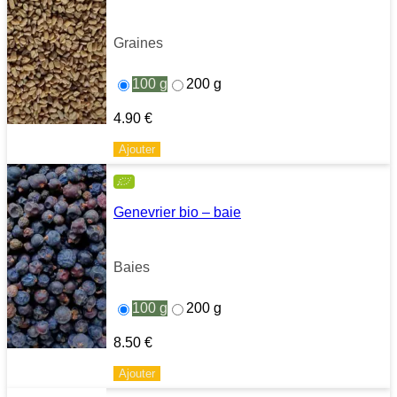
Graines
100 g
200 g
4.90
€
Ajouter
Genevrier bio – baie
Baies
100 g
200 g
8.50
€
Ajouter