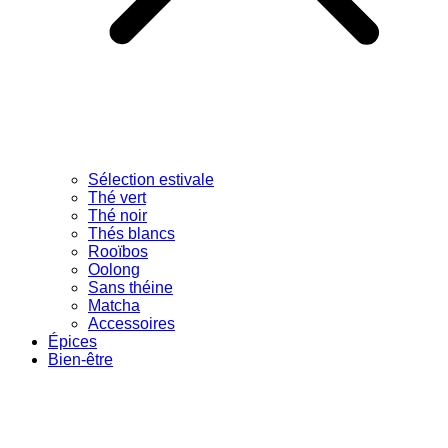
Sélection estivale
Thé vert
Thé noir
Thés blancs
Rooïbos
Oolong
Sans théine
Matcha
Accessoires
Épices
Bien-être