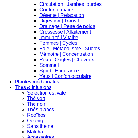
Circulation | Jambes lourdes
Confort urinaire
Détente | Relaxation
Digestion | Transit
Drainage | Perte de poids
Grossesse | Allaitement
Immunité | Vitalité
Femmes | Cycles
Foie | Métabolisme | Sucres
Mémoire | Concentration
Peau | Ongles | Cheveux
Sommeil
Sport | Endurance
Yeux | Confort occulaire
Plantes médicinales
Thés & Infusions
Sélection estivale
Thé vert
Thé noir
Thés blancs
Rooïbos
Oolong
Sans théine
Matcha
Accessoires