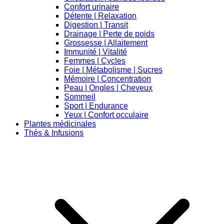
Confort urinaire
Détente | Relaxation
Digestion | Transit
Drainage | Perte de poids
Grossesse | Allaitement
Immunité | Vitalité
Femmes | Cycles
Foie | Métabolisme | Sucres
Mémoire | Concentration
Peau | Ongles | Cheveux
Sommeil
Sport | Endurance
Yeux | Confort occulaire
Plantes médicinales
Thés & Infusions