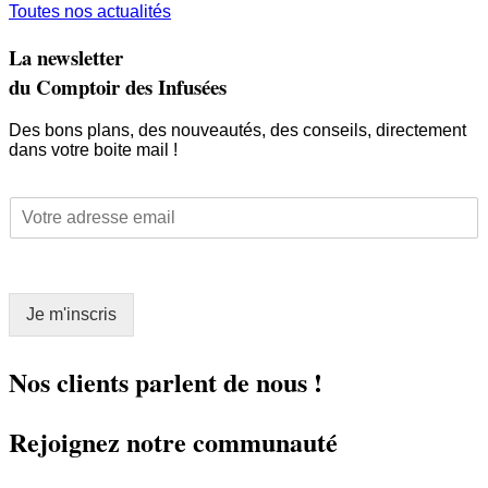
Toutes nos actualités
La newsletter
du Comptoir des Infusées
Des bons plans, des nouveautés, des conseils, directement
dans votre boite mail !
E
E
m
m
a
a
i
i
l
l
E
Je m'inscris
*
m
a
i
Nos clients parlent de nous !
l
E
Rejoignez notre communauté
m
a
i