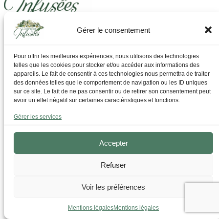
Gérer le consentement
Laissez-vous guider pour trouver ce dont vous avez
besoin
Pour offrir les meilleures expériences, nous utilisons des technologies
telles que les cookies pour stocker et/ou accéder aux informations des
Par Thématique
appareils. Le fait de consentir à ces technologies nous permettra de traiter
Allergies I Refroidissement
des données telles que le comportement de navigation ou les ID uniques
Articulations | os | Muscles
sur ce site. Le fait de ne pas consentir ou de retirer son consentement peut
Circulation | Jambes lourdes
avoir un effet négatif sur certaines caractéristiques et fonctions.
Confort urinaire
Détente | Relaxation
Gérer les services
Digestion | Transit
Drainage | Perte de poids
Femmes | Cycles
Accepter
Foie | Métabolisme | Sucres
Grossesse | Allaitement
Refuser
Immunité | Vitalité
Mémoire | Concentration
Peau | Ongles | Cheveux
Voir les préférences
Sommeil
Sport | Endurance
Mentions légales
Mentions légales
Tisanes bien-être