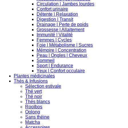
Circulation | Jambes lourdes
Confort urinaire
Détente | Relaxation
Digestion | Transit
Drainage | Perte de poids
Grossesse | Allaitement
Immunité | Vitalité
Femmes | Cycles
Foie | Métabolisme | Sucres
Mémoire | Concentration
Peau | Ongles | Cheveux
Sommeil
Sport | Endurance
Yeux | Confort occulaire
Plantes médicinales
Thés & Infusions
Sélection estivale
Thé vert
Thé noir
Thés blancs
Rooïbos
Oolong
Sans théine
Matcha
Accessoires