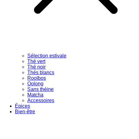
Sélection estivale
Thé vert
Thé noir
Thés blancs
Rooïbos
Oolong
Sans théine
Matcha
Accessoires
Épices
Bien-être