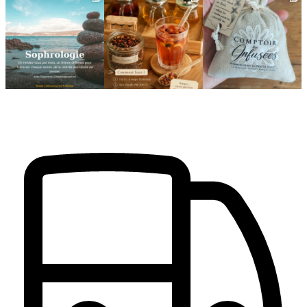
🌿 Cinq mois, cinq façons
Deux visages, une même
🎁 L`attention qui fait
de souffler
philosophie 🌿
plaisir — et qui vous
...
...
Le
...
24
2
8
1
11
0