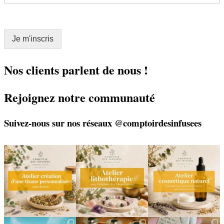
a
a
i
i
l
l
E
Je m'inscris
*
m
a
i
Nos clients parlent de nous !
l
*
Rejoignez notre communauté
Suivez-nous sur nos réseaux @comptoirdesinfusees
🌿 Créez votre tisane sur-
🌿 Un bracelet
🌿 Deux rendez-vous
mesure
énergétique, juste pour
cosmétiques avec Sophie
vous
(Lou
...
Un
...
...
6
0
9
0
2
0