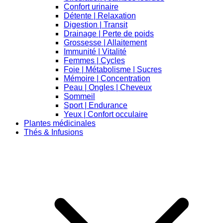
Confort urinaire
Détente | Relaxation
Digestion | Transit
Drainage | Perte de poids
Grossesse | Allaitement
Immunité | Vitalité
Femmes | Cycles
Foie | Métabolisme | Sucres
Mémoire | Concentration
Peau | Ongles | Cheveux
Sommeil
Sport | Endurance
Yeux | Confort occulaire
Plantes médicinales
Thés & Infusions