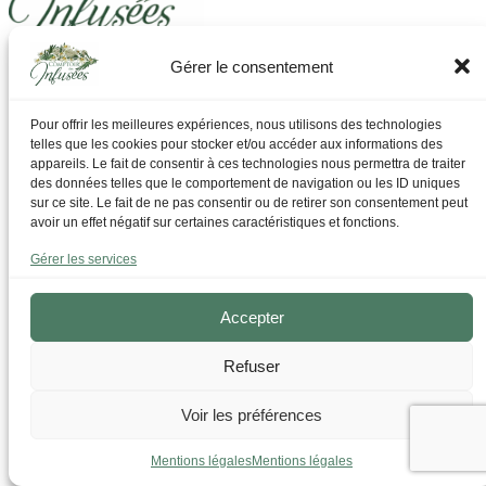
Gérer le consentement
Laissez-vous guider pour trouver ce dont vous avez
besoin
Pour offrir les meilleures expériences, nous utilisons des technologies
telles que les cookies pour stocker et/ou accéder aux informations des
Par Thématique
appareils. Le fait de consentir à ces technologies nous permettra de traiter
Allergies I Refroidissement
des données telles que le comportement de navigation ou les ID uniques
Articulations | os | Muscles
sur ce site. Le fait de ne pas consentir ou de retirer son consentement peut
Circulation | Jambes lourdes
avoir un effet négatif sur certaines caractéristiques et fonctions.
Confort urinaire
Détente | Relaxation
Gérer les services
Digestion | Transit
Drainage | Perte de poids
Femmes | Cycles
Accepter
Foie | Métabolisme | Sucres
Grossesse | Allaitement
Refuser
Immunité | Vitalité
Mémoire | Concentration
Peau | Ongles | Cheveux
Voir les préférences
Sommeil
Sport | Endurance
Mentions légales
Mentions légales
Tisanes bien-être