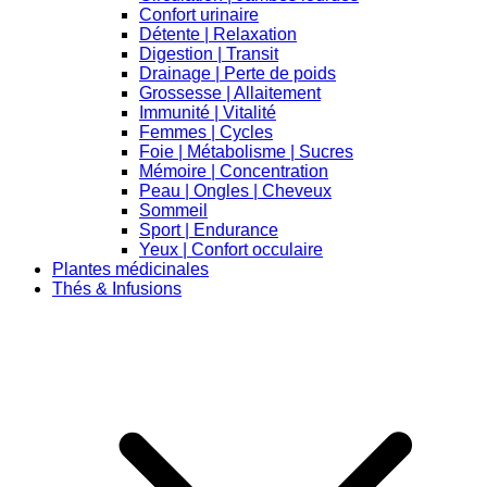
Confort urinaire
Détente | Relaxation
Digestion | Transit
Drainage | Perte de poids
Grossesse | Allaitement
Immunité | Vitalité
Femmes | Cycles
Foie | Métabolisme | Sucres
Mémoire | Concentration
Peau | Ongles | Cheveux
Sommeil
Sport | Endurance
Yeux | Confort occulaire
Plantes médicinales
Thés & Infusions