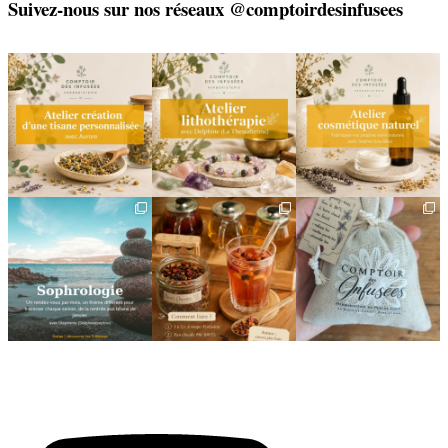
Suivez-nous sur nos réseaux @comptoirdesinfusees
🌿 Créez votre tisane sur-
🌿 Un bracelet
🌿 Deux rendez-vous
mesure
énergétique, juste pour
cosmétiques avec Sophie
vous
(Lou
...
Un
...
...
6
0
8
0
2
0
🌿 Cinq mois, cinq façons
Deux visages, une même
🎁 L`attention qui fait
de souffler
philosophie 🌿
plaisir — et qui vous
...
...
Le
...
24
2
8
1
11
0