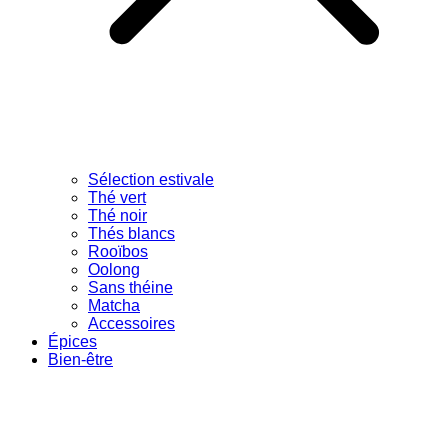
Sélection estivale
Thé vert
Thé noir
Thés blancs
Rooïbos
Oolong
Sans théine
Matcha
Accessoires
Épices
Bien-être