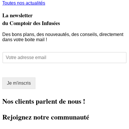
Toutes nos actualités
La newsletter
du Comptoir des Infusées
Des bons plans, des nouveautés, des conseils, directement
dans votre boite mail !
E
E
m
m
a
a
i
i
l
l
E
Je m'inscris
*
m
a
i
Nos clients parlent de nous !
l
*
Rejoignez notre communauté