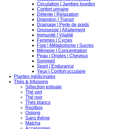
Circulation | Jambes lourdes
Confort urinaire
Détente | Relaxation
Digestion | Transit
Drainage | Perte de poids
Grossesse | Allaitement
Immunité | Vitalité
Femmes | Cycles
Foie | Métabolisme | Sucres
Mémoire | Concentration
Peau | Ongles | Cheveux
Sommeil
Sport | Endurance
Yeux | Confort occulaire
Plantes médicinales
Thés & Infusions
Sélection estivale
Thé vert
Thé noir
Thés blancs
Rooïbos
Oolong
Sans théine
Matcha
Accessoires