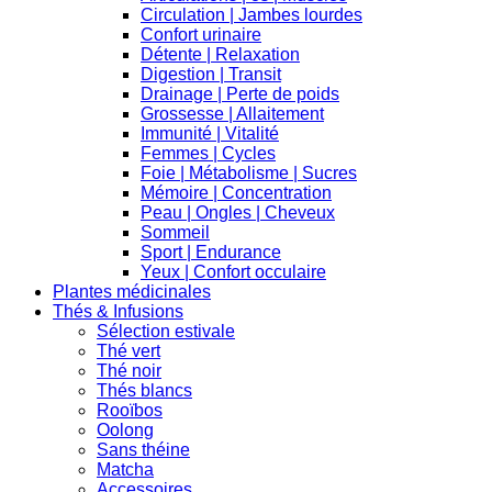
Circulation | Jambes lourdes
Confort urinaire
Détente | Relaxation
Digestion | Transit
Drainage | Perte de poids
Grossesse | Allaitement
Immunité | Vitalité
Femmes | Cycles
Foie | Métabolisme | Sucres
Mémoire | Concentration
Peau | Ongles | Cheveux
Sommeil
Sport | Endurance
Yeux | Confort occulaire
Plantes médicinales
Thés & Infusions
Sélection estivale
Thé vert
Thé noir
Thés blancs
Rooïbos
Oolong
Sans théine
Matcha
Accessoires