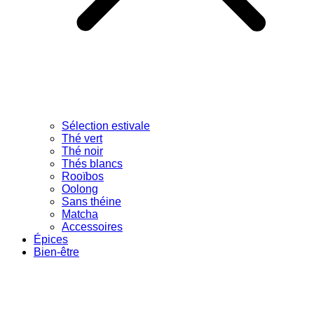
Sélection estivale
Thé vert
Thé noir
Thés blancs
Rooïbos
Oolong
Sans théine
Matcha
Accessoires
Épices
Bien-être