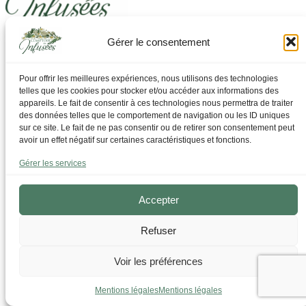
Gérer le consentement
Laissez-vous guider pour trouver ce dont vous avez
besoin
Pour offrir les meilleures expériences, nous utilisons des technologies
telles que les cookies pour stocker et/ou accéder aux informations des
Par Thématique
appareils. Le fait de consentir à ces technologies nous permettra de traiter
Allergies I Refroidissement
des données telles que le comportement de navigation ou les ID uniques
Articulations | os | Muscles
sur ce site. Le fait de ne pas consentir ou de retirer son consentement peut
Circulation | Jambes lourdes
avoir un effet négatif sur certaines caractéristiques et fonctions.
Confort urinaire
Détente | Relaxation
Gérer les services
Digestion | Transit
Drainage | Perte de poids
Femmes | Cycles
Accepter
Foie | Métabolisme | Sucres
Grossesse | Allaitement
Refuser
Immunité | Vitalité
Mémoire | Concentration
Peau | Ongles | Cheveux
Voir les préférences
Sommeil
Sport | Endurance
Mentions légales
Mentions légales
Tisanes bien-être