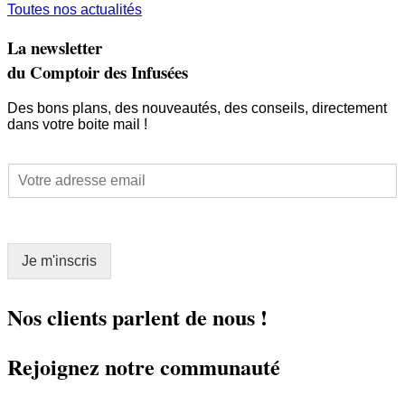
Toutes nos actualités
La newsletter
du Comptoir des Infusées
Des bons plans, des nouveautés, des conseils, directement
dans votre boite mail !
E
E
m
m
a
a
i
i
l
l
E
Je m'inscris
*
m
a
i
Nos clients parlent de nous !
l
E
Rejoignez notre communauté
m
a
i