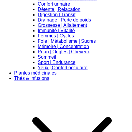
Confort urinaire
Détente | Relaxation
Digestion | Transit
Drainage | Perte de poids
Grossesse | Allaitement
Immunité | Vitalité
Femmes | Cycles
Foie | Métabolisme | Sucres
Mémoire | Concentration
Peau | Ongles | Cheveux
Sommeil
Sport | Endurance
Yeux | Confort occulaire
Plantes médicinales
Thés & Infusions