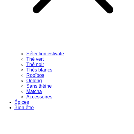
Sélection estivale
Thé vert
Thé noir
Thés blancs
Rooïbos
Oolong
Sans théine
Matcha
Accessoires
Épices
Bien-être