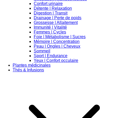
Confort urinaire
Détente | Relaxation
Digestion | Transit
Drainage | Perte de poids
Grossesse | Allaitement
Immunité | Vitalité
Femmes | Cycles
Foie | Métabolisme | Sucres
Mémoire | Concentration
Peau | Ongles | Cheveux
Sommeil
Sport | Endurance
Yeux | Confort occulaire
Plantes médicinales
Thés & Infusions