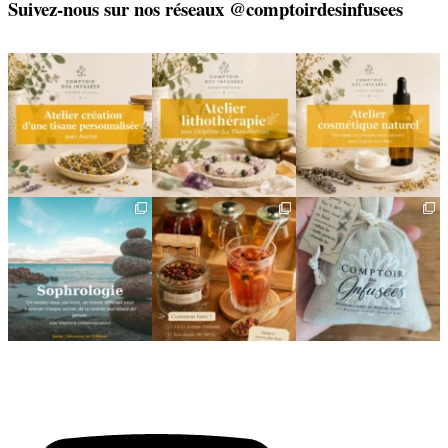
Suivez-nous sur nos réseaux @comptoirdesinfusees
🌿 Créez votre tisane sur-
🌿 Un bracelet
🌿 Deux rendez-vous
mesure
énergétique, juste pour
cosmétiques avec Sophie
vous
(Lou
...
Un
...
...
6
0
9
0
2
0
🌿 Cinq mois, cinq façons
Deux visages, une même
🎁 L`attention qui fait
de souffler
philosophie 🌿
plaisir — et qui vous
...
...
Le
...
24
2
8
1
11
0