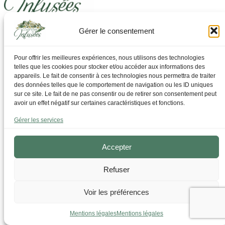
Gérer le consentement
Laissez-vous guider pour trouver ce dont vous avez
besoin
Pour offrir les meilleures expériences, nous utilisons des technologies
telles que les cookies pour stocker et/ou accéder aux informations des
Par Thématique
appareils. Le fait de consentir à ces technologies nous permettra de traiter
Allergies I Refroidissement
des données telles que le comportement de navigation ou les ID uniques
Articulations | os | Muscles
sur ce site. Le fait de ne pas consentir ou de retirer son consentement peut
Circulation | Jambes lourdes
avoir un effet négatif sur certaines caractéristiques et fonctions.
Confort urinaire
Détente | Relaxation
Gérer les services
Digestion | Transit
Drainage | Perte de poids
Femmes | Cycles
Accepter
Foie | Métabolisme | Sucres
Grossesse | Allaitement
Refuser
Immunité | Vitalité
Mémoire | Concentration
Peau | Ongles | Cheveux
Voir les préférences
Sommeil
Sport | Endurance
Mentions légales
Mentions légales
Tisanes bien-être