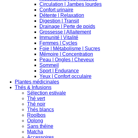
Circulation | Jambes lourdes
Confort urinaire
Détente | Relaxation
Digestion | Transit
Drainage | Perte de poids
Grossesse | Allaitement
Immunité | Vitalité
Femmes | Cycles
Foie | Métabolisme | Sucres
Mémoire | Concentration
Peau | Ongles | Cheveux
Sommeil
Sport | Endurance
Yeux | Confort occulaire
Plantes médicinales
Thés & Infusions
Sélection estivale
Thé vert
Thé noir
Thés blancs
Rooïbos
Oolong
Sans théine
Matcha
Accessoires