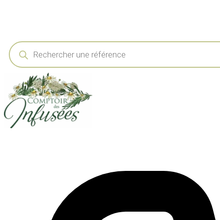
Recherche
de
produits