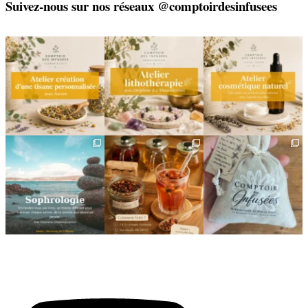
Suivez-nous sur nos réseaux @comptoirdesinfusees
🌿 Créez votre tisane sur-
🌿 Un bracelet
🌿 Deux rendez-vous
mesure
énergétique, juste pour
cosmétiques avec Sophie
vous
(Lou
...
Un
...
...
6
0
8
0
2
0
🌿 Cinq mois, cinq façons
Deux visages, une même
🎁 L`attention qui fait
de souffler
philosophie 🌿
plaisir — et qui vous
...
...
Le
...
24
2
8
1
11
0