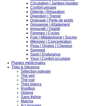
Circulation | Jambes lourdes
Confort urinaire
Détente | Relaxation
Digestion | Transit
Drainage | Perte de poids
Grossesse | Allaitement
Immunité | Vitalité
Femmes | Cycles
Foie | Métabolisme | Sucres
Mémoire | Concentration
Peau | Ongles | Cheveux
Sommeil
Sport | Endurance
Yeux | Confort occulaire
Plantes médicinales
Thés & Infusions
Sélection estivale
Thé vert
Thé noir
Thés blancs
Rooïbos
Oolong
Sans théine
Matcha
Accessoires