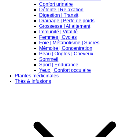
Confort urinaire
Détente | Relaxation
Digestion | Transit
Drainage | Perte de poids
Grossesse | Allaitement
Immunité | Vitalité
Femmes | Cycles
Foie | Métabolisme | Sucres
Mémoire | Concentration
Peau | Ongles | Cheveux
Sommeil
Sport | Endurance
Yeux | Confort occulaire
Plantes médicinales
Thés & Infusions