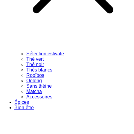
Sélection estivale
Thé vert
Thé noir
Thés blancs
Rooïbos
Oolong
Sans théine
Matcha
Accessoires
Épices
Bien-être