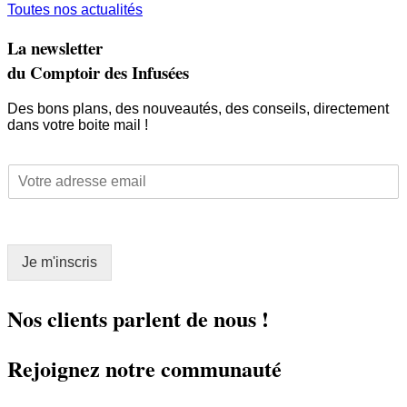
Toutes nos actualités
La newsletter
du Comptoir des Infusées
Des bons plans, des nouveautés, des conseils, directement
dans votre boite mail !
E
E
m
m
a
a
i
i
l
l
*
Je m'inscris
*
E
m
a
Nos clients parlent de nous !
i
l
Rejoignez notre communauté