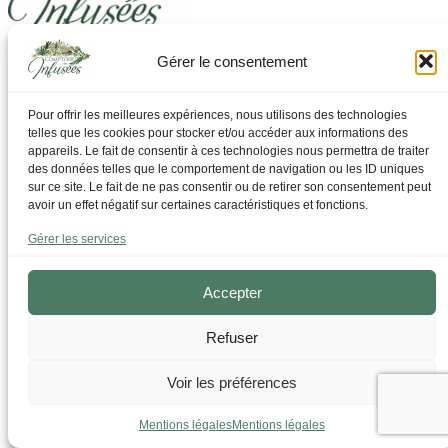
Gérer le consentement
Laissez-vous guider pour trouver ce dont vous avez
besoin
Pour offrir les meilleures expériences, nous utilisons des technologies
telles que les cookies pour stocker et/ou accéder aux informations des
Par Thématique
appareils. Le fait de consentir à ces technologies nous permettra de traiter
Allergies I Refroidissement
des données telles que le comportement de navigation ou les ID uniques
Articulations | os | Muscles
sur ce site. Le fait de ne pas consentir ou de retirer son consentement peut
Circulation | Jambes lourdes
avoir un effet négatif sur certaines caractéristiques et fonctions.
Confort urinaire
Détente | Relaxation
Gérer les services
Digestion | Transit
Drainage | Perte de poids
Femmes | Cycles
Accepter
Foie | Métabolisme | Sucres
Grossesse | Allaitement
Refuser
Immunité | Vitalité
Mémoire | Concentration
Peau | Ongles | Cheveux
Voir les préférences
Sommeil
Sport | Endurance
Mentions légales
Mentions légales
Tisanes bien-être