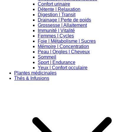
Confort urinaire
Détente | Relaxation
Digestion | Transit
Drainage | Perte de poids
Grossesse | Allaitement
Immunité | Vitalité
Femmes | Cycles
Foie | Métabolisme | Sucres
Mémoire | Concentration
Peau | Ongles | Cheveux
Sommeil
Sport | Endurance
Yeux | Confort occulaire
Plantes médicinales
Thés & Infusions