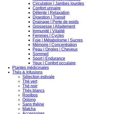
Circulation | Jambes lourdes
Confort urinaire
Détente | Relaxation
Digestion | Transit
Drainage | Perte de poids
Grossesse | Allaitement
Immunité | Vitalité
Femmes | Cycles
Foie | Métabolisme | Sucres
Mémoire | Concentration
Peau | Ongles | Cheveux
Sommeil
Sport | Endurance
Yeux | Confort occulaire
Plantes médicinales
Thés & Infusions
Sélection estivale
Thé vert
Thé noir
Thés blancs
Rooïbos
Oolong
Sans théine
Matcha
Accessoires