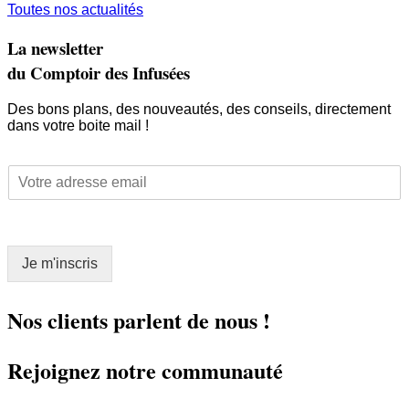
Toutes nos actualités
La newsletter
du Comptoir des Infusées
Des bons plans, des nouveautés, des conseils, directement
dans votre boite mail !
E
E
m
m
a
a
i
i
l
l
E
Je m'inscris
*
m
a
i
Nos clients parlent de nous !
l
E
Rejoignez notre communauté
m
a
i