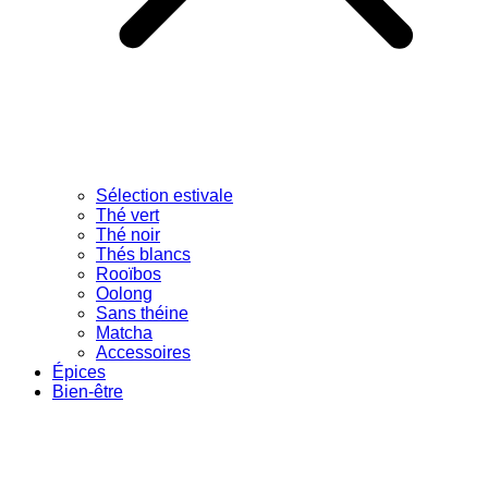
Sélection estivale
Thé vert
Thé noir
Thés blancs
Rooïbos
Oolong
Sans théine
Matcha
Accessoires
Épices
Bien-être