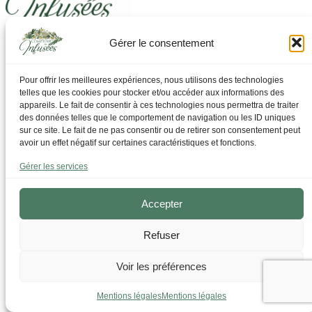
Gérer le consentement
Laissez-vous guider pour trouver ce dont vous avez
besoin
Pour offrir les meilleures expériences, nous utilisons des technologies
telles que les cookies pour stocker et/ou accéder aux informations des
Par Thématique
appareils. Le fait de consentir à ces technologies nous permettra de traiter
Allergies I Refroidissement
des données telles que le comportement de navigation ou les ID uniques
Articulations | os | Muscles
sur ce site. Le fait de ne pas consentir ou de retirer son consentement peut
Circulation | Jambes lourdes
avoir un effet négatif sur certaines caractéristiques et fonctions.
Confort urinaire
Détente | Relaxation
Gérer les services
Digestion | Transit
Drainage | Perte de poids
Femmes | Cycles
Accepter
Foie | Métabolisme | Sucres
Grossesse | Allaitement
Refuser
Immunité | Vitalité
Mémoire | Concentration
Peau | Ongles | Cheveux
Voir les préférences
Sommeil
Sport | Endurance
Fermeture estivale
En savoir plus
Mentions légales
Mentions légales
Tisanes bien-être