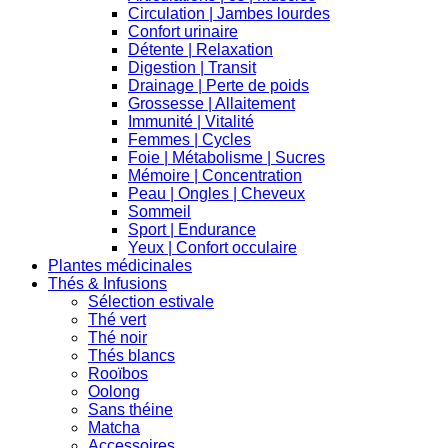
Circulation | Jambes lourdes
Confort urinaire
Détente | Relaxation
Digestion | Transit
Drainage | Perte de poids
Grossesse | Allaitement
Immunité | Vitalité
Femmes | Cycles
Foie | Métabolisme | Sucres
Mémoire | Concentration
Peau | Ongles | Cheveux
Sommeil
Sport | Endurance
Yeux | Confort occulaire
Plantes médicinales
Thés & Infusions
Sélection estivale
Thé vert
Thé noir
Thés blancs
Rooïbos
Oolong
Sans théine
Matcha
Accessoires