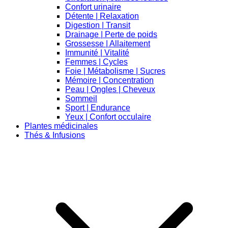
Confort urinaire
Détente | Relaxation
Digestion | Transit
Drainage | Perte de poids
Grossesse | Allaitement
Immunité | Vitalité
Femmes | Cycles
Foie | Métabolisme | Sucres
Mémoire | Concentration
Peau | Ongles | Cheveux
Sommeil
Sport | Endurance
Yeux | Confort occulaire
Plantes médicinales
Thés & Infusions