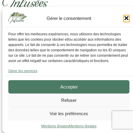
Gérer le consentement
Laissez-vous guider pour trouver ce dont vous avez
besoin
Pour offrir les meilleures expériences, nous utilisons des technologies
telles que les cookies pour stocker et/ou accéder aux informations des
Par Thématique
appareils. Le fait de consentir à ces technologies nous permettra de traiter
Allergies I Refroidissement
des données telles que le comportement de navigation ou les ID uniques
Articulations | os | Muscles
sur ce site. Le fait de ne pas consentir ou de retirer son consentement peut
Circulation | Jambes lourdes
avoir un effet négatif sur certaines caractéristiques et fonctions.
Confort urinaire
Détente | Relaxation
Gérer les services
Digestion | Transit
Drainage | Perte de poids
Femmes | Cycles
Accepter
Foie | Métabolisme | Sucres
Grossesse | Allaitement
Refuser
Immunité | Vitalité
Mémoire | Concentration
Peau | Ongles | Cheveux
Voir les préférences
Sommeil
Sport | Endurance
Mentions légales
Mentions légales
Tisanes bien-être