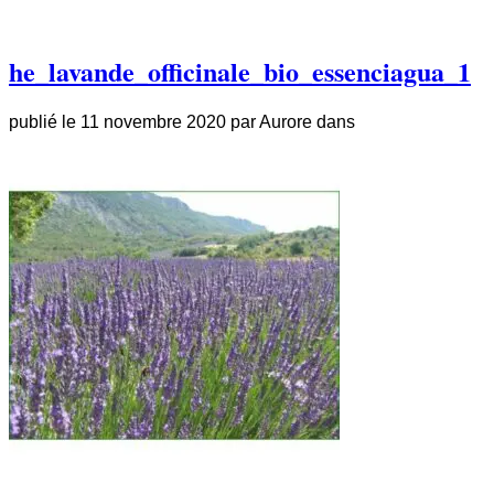
he_lavande_officinale_bio_essenciagua_1
publié le
11 novembre 2020
par
Aurore
dans