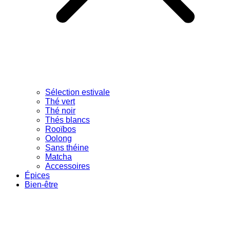
Sélection estivale
Thé vert
Thé noir
Thés blancs
Rooïbos
Oolong
Sans théine
Matcha
Accessoires
Épices
Bien-être