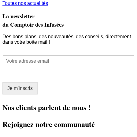
Toutes nos actualités
La newsletter
du Comptoir des Infusées
Des bons plans, des nouveautés, des conseils, directement
dans votre boite mail !
E
E
m
m
a
a
i
i
l
l
E
Je m'inscris
*
m
a
i
Nos clients parlent de nous !
l
E
Rejoignez notre communauté
m
a
i