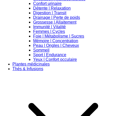
Confort urinaire
Détente | Relaxation
Digestion | Transit
Drainage | Perte de poids
Grossesse | Allaitement
Immunité | Vitalité
Femmes | Cycles
Foie | Métabolisme | Sucres
Mémoire | Concentration
Peau | Ongles | Cheveux
Sommeil
Sport | Endurance
Yeux | Confort occulaire
Plantes médicinales
Thés & Infusions