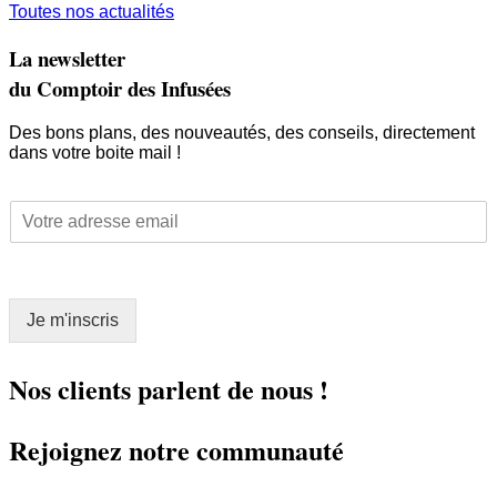
Toutes nos actualités
La newsletter
du Comptoir des Infusées
Des bons plans, des nouveautés, des conseils, directement
dans votre boite mail !
E
E
m
m
a
a
i
i
l
l
E
Je m'inscris
*
m
a
i
Nos clients parlent de nous !
l
E
Rejoignez notre communauté
m
a
i