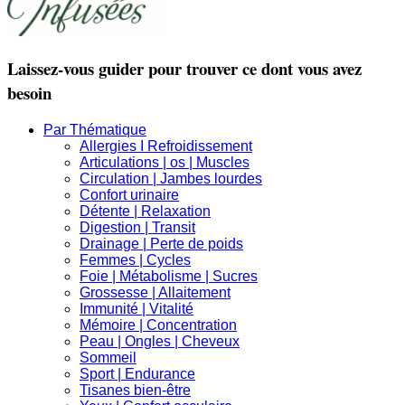
Laissez-vous guider pour trouver ce dont vous avez
besoin
Par Thématique
Allergies I Refroidissement
Articulations | os | Muscles
Circulation | Jambes lourdes
Confort urinaire
Détente | Relaxation
Digestion | Transit
Drainage | Perte de poids
Femmes | Cycles
Foie | Métabolisme | Sucres
Grossesse | Allaitement
Immunité | Vitalité
Mémoire | Concentration
Peau | Ongles | Cheveux
Sommeil
Sport | Endurance
Tisanes bien-être