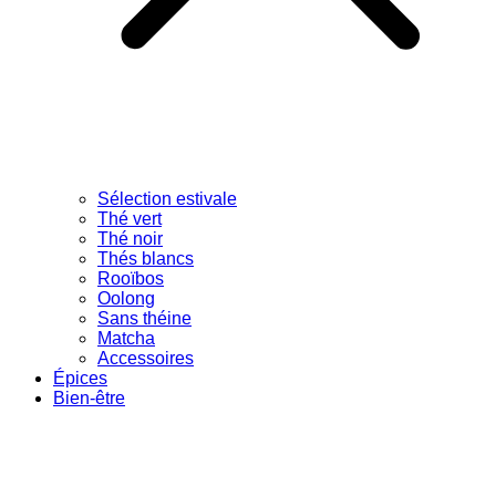
Sélection estivale
Thé vert
Thé noir
Thés blancs
Rooïbos
Oolong
Sans théine
Matcha
Accessoires
Épices
Bien-être