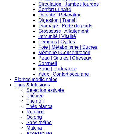
Circulation | Jambes lourdes
Confort urinaire
Détente | Relaxation
Digestion | Transit
Drainage | Perte de poids
Grossesse | Allaitement
Immunité | Vitalité
Femmes | Cycles
Foie | Métabolisme | Sucres
Mémoire | Concentration
Peau | Ongles | Cheveux
Sommeil
Sport | Endurance
Yeux | Confort occulaire
Plantes médicinales
Thés & Infusions
Sélection estivale
Thé vert
Thé noir
Thés blancs
Rooïbos
Oolong
Sans théine
Matcha
Accessoires