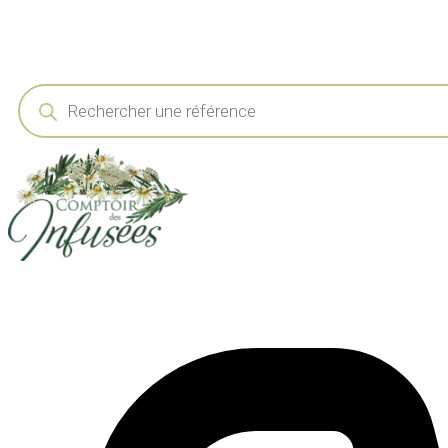
Recherche
de
produits