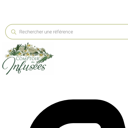
Recherche
de
produits