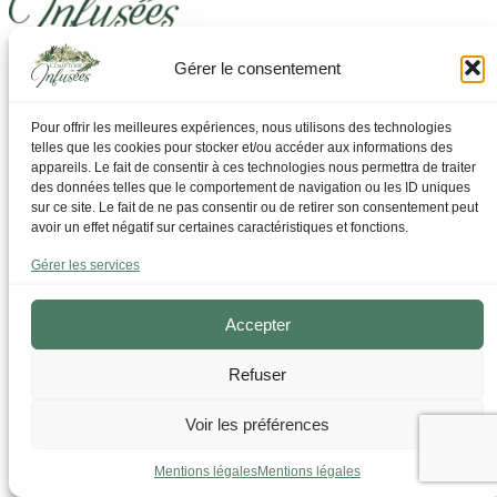
Gérer le consentement
Laissez-vous guider pour trouver ce dont vous avez
besoin
Pour offrir les meilleures expériences, nous utilisons des technologies
telles que les cookies pour stocker et/ou accéder aux informations des
Par Thématique
appareils. Le fait de consentir à ces technologies nous permettra de traiter
Allergies I Refroidissement
des données telles que le comportement de navigation ou les ID uniques
Articulations | os | Muscles
sur ce site. Le fait de ne pas consentir ou de retirer son consentement peut
Circulation | Jambes lourdes
avoir un effet négatif sur certaines caractéristiques et fonctions.
Confort urinaire
Détente | Relaxation
Gérer les services
Digestion | Transit
Drainage | Perte de poids
Femmes | Cycles
Accepter
Foie | Métabolisme | Sucres
Grossesse | Allaitement
Refuser
Immunité | Vitalité
Mémoire | Concentration
Peau | Ongles | Cheveux
Voir les préférences
Sommeil
Sport | Endurance
Mentions légales
Mentions légales
Tisanes bien-être