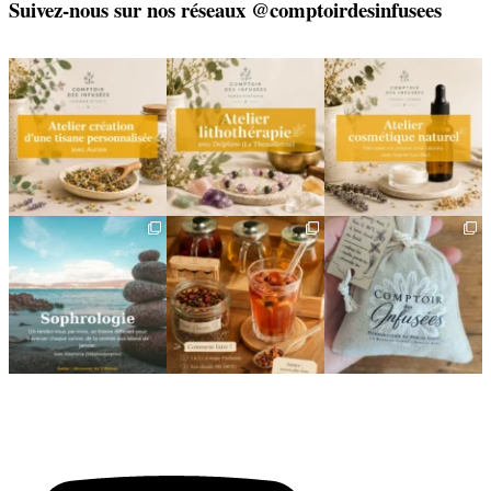
Suivez-nous sur nos réseaux @comptoirdesinfusees
🌿 Créez votre tisane sur-
🌿 Un bracelet
🌿 Deux rendez-vous
mesure
énergétique, juste pour
cosmétiques avec Sophie
vous
(Lou
...
Un
...
...
6
0
8
0
2
0
🌿 Cinq mois, cinq façons
Deux visages, une même
🎁 L`attention qui fait
de souffler
philosophie 🌿
plaisir — et qui vous
...
...
Le
...
24
2
8
1
11
0