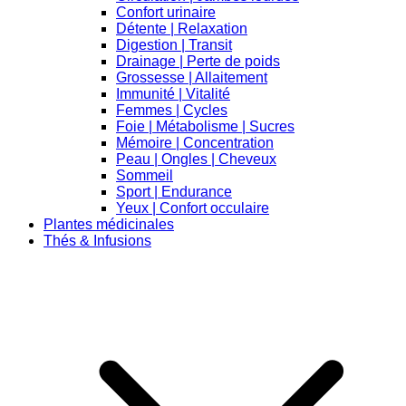
Confort urinaire
Détente | Relaxation
Digestion | Transit
Drainage | Perte de poids
Grossesse | Allaitement
Immunité | Vitalité
Femmes | Cycles
Foie | Métabolisme | Sucres
Mémoire | Concentration
Peau | Ongles | Cheveux
Sommeil
Sport | Endurance
Yeux | Confort occulaire
Plantes médicinales
Thés & Infusions