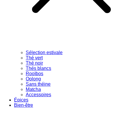
Sélection estivale
Thé vert
Thé noir
Thés blancs
Rooïbos
Oolong
Sans théine
Matcha
Accessoires
Épices
Bien-être