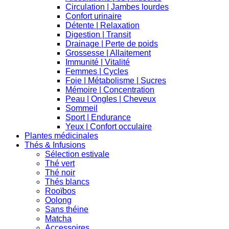
Circulation | Jambes lourdes
Confort urinaire
Détente | Relaxation
Digestion | Transit
Drainage | Perte de poids
Grossesse | Allaitement
Immunité | Vitalité
Femmes | Cycles
Foie | Métabolisme | Sucres
Mémoire | Concentration
Peau | Ongles | Cheveux
Sommeil
Sport | Endurance
Yeux | Confort occulaire
Plantes médicinales
Thés & Infusions
Sélection estivale
Thé vert
Thé noir
Thés blancs
Rooïbos
Oolong
Sans théine
Matcha
Accessoires