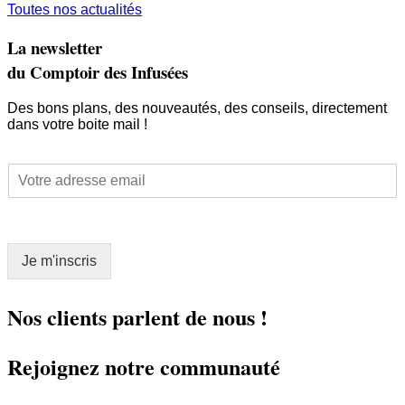
Toutes nos actualités
La newsletter
du Comptoir des Infusées
Des bons plans, des nouveautés, des conseils, directement
dans votre boite mail !
*
E
E
m
m
a
a
i
i
l
l
Je m'inscris
*
E
m
a
Nos clients parlent de nous !
i
l
Rejoignez notre communauté