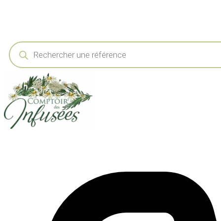
Recherche
de
produits