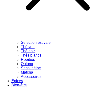
Sélection estivale
Thé vert
Thé noir
Thés blancs
Rooïbos
Oolong
Sans théine
Matcha
Accessoires
Épices
Bien-être