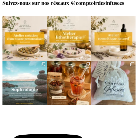
Suivez-nous sur nos réseaux @comptoirdesinfusees
🌿 Créez votre tisane sur-
🌿 Un bracelet
🌿 Deux rendez-vous
mesure
énergétique, juste pour
cosmétiques avec Sophie
vous
(Lou
...
Un
...
...
6
0
9
0
2
0
🌿 Cinq mois, cinq façons
Deux visages, une même
🎁 L`attention qui fait
de souffler
philosophie 🌿
plaisir — et qui vous
...
...
Le
...
24
2
8
1
11
0