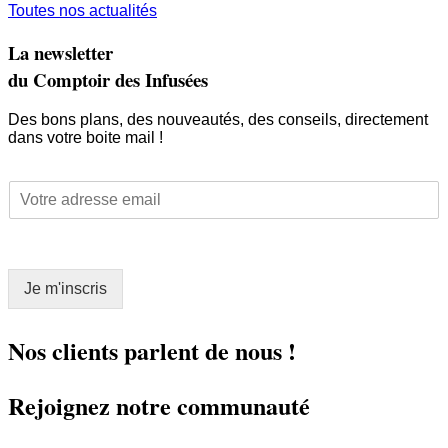
Toutes nos actualités
La newsletter
du Comptoir des Infusées
Des bons plans, des nouveautés, des conseils, directement
dans votre boite mail !
E
E
m
m
a
a
i
i
l
l
*
Je m'inscris
*
E
m
a
Nos clients parlent de nous !
i
l
Rejoignez notre communauté