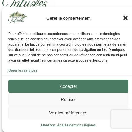
Gérer le consentement
Laissez-vous guider pour trouver ce dont vous avez
besoin
Pour offrir les meilleures expériences, nous utilisons des technologies
telles que les cookies pour stocker et/ou accéder aux informations des
Par Thématique
appareils. Le fait de consentir à ces technologies nous permettra de traiter
Allergies I Refroidissement
des données telles que le comportement de navigation ou les ID uniques
Articulations | os | Muscles
sur ce site. Le fait de ne pas consentir ou de retirer son consentement peut
Circulation | Jambes lourdes
avoir un effet négatif sur certaines caractéristiques et fonctions.
Confort urinaire
Détente | Relaxation
Gérer les services
Digestion | Transit
Drainage | Perte de poids
Femmes | Cycles
Accepter
Foie | Métabolisme | Sucres
Grossesse | Allaitement
Refuser
Immunité | Vitalité
Mémoire | Concentration
Peau | Ongles | Cheveux
Voir les préférences
Sommeil
Sport | Endurance
Mentions légales
Mentions légales
Tisanes bien-être