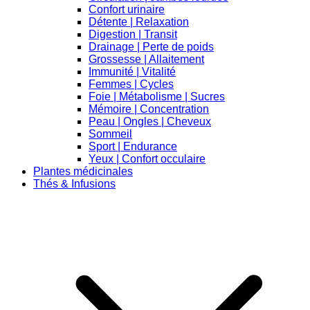
Confort urinaire
Détente | Relaxation
Digestion | Transit
Drainage | Perte de poids
Grossesse | Allaitement
Immunité | Vitalité
Femmes | Cycles
Foie | Métabolisme | Sucres
Mémoire | Concentration
Peau | Ongles | Cheveux
Sommeil
Sport | Endurance
Yeux | Confort occulaire
Plantes médicinales
Thés & Infusions