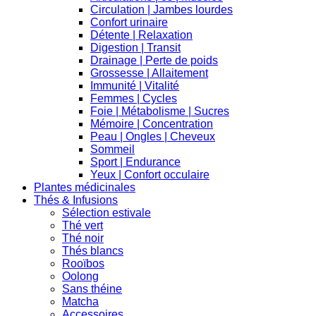
Circulation | Jambes lourdes
Confort urinaire
Détente | Relaxation
Digestion | Transit
Drainage | Perte de poids
Grossesse | Allaitement
Immunité | Vitalité
Femmes | Cycles
Foie | Métabolisme | Sucres
Mémoire | Concentration
Peau | Ongles | Cheveux
Sommeil
Sport | Endurance
Yeux | Confort occulaire
Plantes médicinales
Thés & Infusions
Sélection estivale
Thé vert
Thé noir
Thés blancs
Rooïbos
Oolong
Sans théine
Matcha
Accessoires