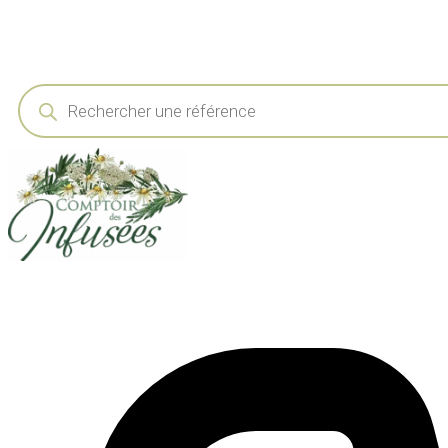
Recherche
de
produits