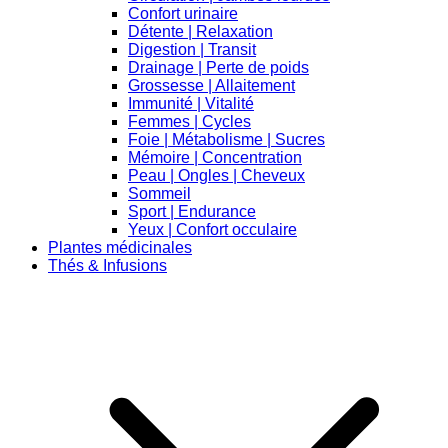
Confort urinaire
Détente | Relaxation
Digestion | Transit
Drainage | Perte de poids
Grossesse | Allaitement
Immunité | Vitalité
Femmes | Cycles
Foie | Métabolisme | Sucres
Mémoire | Concentration
Peau | Ongles | Cheveux
Sommeil
Sport | Endurance
Yeux | Confort occulaire
Plantes médicinales
Thés & Infusions