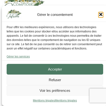
Gérer le consentement
Laissez-vous guider pour trouver ce dont vous avez
Pour offrir les meilleures expériences, nous utilisons des technologies
besoin
telles que les cookies pour stocker et/ou accéder aux informations des
appareils. Le fait de consentir à ces technologies nous permettra de traiter
des données telles que le comportement de navigation ou les ID uniques
Par Thématique
sur ce site. Le fait de ne pas consentir ou de retirer son consentement peut
Allergies I Refroidissement
avoir un effet négatif sur certaines caractéristiques et fonctions.
Articulations | os | Muscles
Circulation | Jambes lourdes
Gérer les services
Confort urinaire
Détente | Relaxation
Digestion | Transit
Accepter
Drainage | Perte de poids
Femmes | Cycles
Refuser
Foie | Métabolisme | Sucres
Grossesse | Allaitement
Immunité | Vitalité
Voir les préférences
Mémoire | Concentration
Peau | Ongles | Cheveux
Mentions légales
Mentions légales
Sommeil