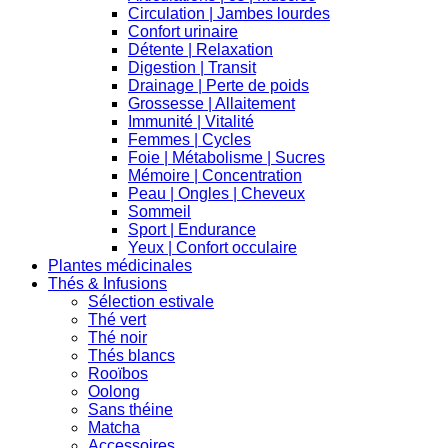
Circulation | Jambes lourdes
Confort urinaire
Détente | Relaxation
Digestion | Transit
Drainage | Perte de poids
Grossesse | Allaitement
Immunité | Vitalité
Femmes | Cycles
Foie | Métabolisme | Sucres
Mémoire | Concentration
Peau | Ongles | Cheveux
Sommeil
Sport | Endurance
Yeux | Confort occulaire
Plantes médicinales
Thés & Infusions
Sélection estivale
Thé vert
Thé noir
Thés blancs
Rooïbos
Oolong
Sans théine
Matcha
Accessoires