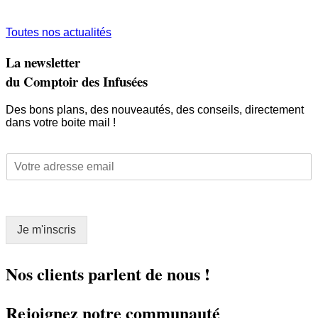
Toutes nos actualités
La newsletter
du Comptoir des Infusées
Des bons plans, des nouveautés, des conseils, directement
dans votre boite mail !
E
E
m
m
a
a
i
i
l
l
*
Je m'inscris
*
E
m
a
Nos clients parlent de nous !
i
l
Rejoignez notre communauté