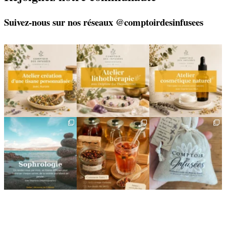
Suivez-nous sur nos réseaux @comptoirdesinfusees
🌿 Créez votre tisane sur-
🌿 Un bracelet
🌿 Deux rendez-vous
mesure
énergétique, juste pour
cosmétiques avec Sophie
vous
(Lou
...
Un
...
...
6
0
8
0
2
0
🌿 Cinq mois, cinq façons
Deux visages, une même
🎁 L`attention qui fait
de souffler
philosophie 🌿
plaisir — et qui vous
...
...
Le
...
24
2
8
1
11
0