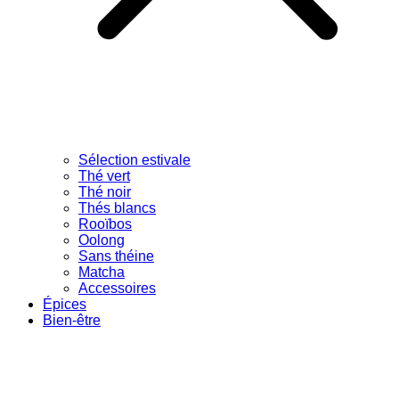
Sélection estivale
Thé vert
Thé noir
Thés blancs
Rooïbos
Oolong
Sans théine
Matcha
Accessoires
Épices
Bien-être