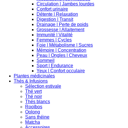
Circulation | Jambes lourdes
Confort urinaire
Détente | Relaxation
Digestion | Transit
Drainage | Perte de poids
Grossesse | Allaitement
Immunité | Vitalité
Femmes | Cycles
Foie | Métabolisme | Sucres
Mémoire | Concentration
Peau | Ongles | Cheveux
Sommeil
Sport | Endurance
Yeux | Confort occulaire
Plantes médicinales
Thés & Infusions
Sélection estivale
Thé vert
Thé noir
Thés blancs
Rooïbos
Oolong
Sans théine
Matcha
Accessoires