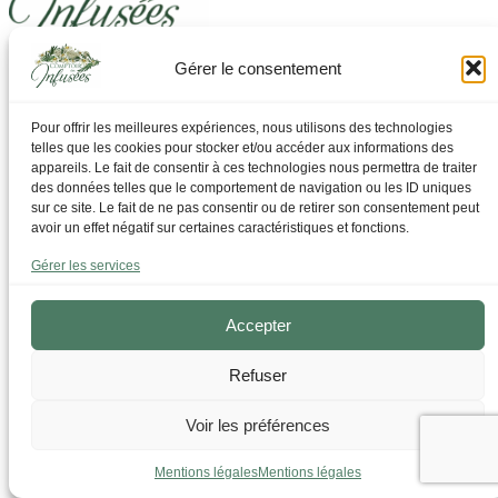
Gérer le consentement
Laissez-vous guider pour trouver ce dont vous avez
besoin
Pour offrir les meilleures expériences, nous utilisons des technologies
telles que les cookies pour stocker et/ou accéder aux informations des
Par Thématique
appareils. Le fait de consentir à ces technologies nous permettra de traiter
Allergies I Refroidissement
des données telles que le comportement de navigation ou les ID uniques
Articulations | os | Muscles
sur ce site. Le fait de ne pas consentir ou de retirer son consentement peut
Circulation | Jambes lourdes
avoir un effet négatif sur certaines caractéristiques et fonctions.
Confort urinaire
Détente | Relaxation
Gérer les services
Digestion | Transit
Drainage | Perte de poids
Femmes | Cycles
Accepter
Foie | Métabolisme | Sucres
Grossesse | Allaitement
Refuser
Immunité | Vitalité
Mémoire | Concentration
Peau | Ongles | Cheveux
Voir les préférences
Sommeil
Sport | Endurance
Mentions légales
Mentions légales
Tisanes bien-être