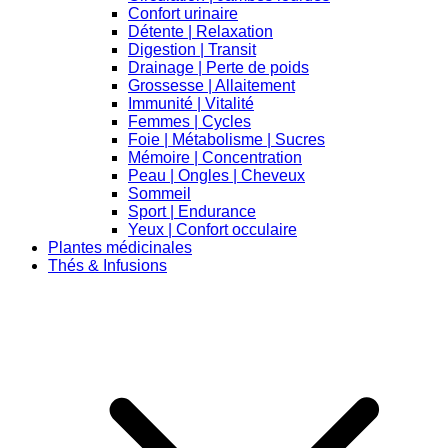
Confort urinaire
Détente | Relaxation
Digestion | Transit
Drainage | Perte de poids
Grossesse | Allaitement
Immunité | Vitalité
Femmes | Cycles
Foie | Métabolisme | Sucres
Mémoire | Concentration
Peau | Ongles | Cheveux
Sommeil
Sport | Endurance
Yeux | Confort occulaire
Plantes médicinales
Thés & Infusions