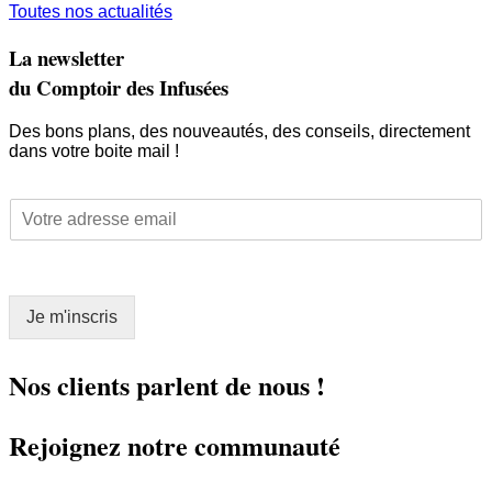
Toutes nos actualités
La newsletter
du Comptoir des Infusées
Des bons plans, des nouveautés, des conseils, directement
dans votre boite mail !
E
E
m
m
a
a
i
i
l
l
*
Je m'inscris
*
E
m
a
Nos clients parlent de nous !
i
l
Rejoignez notre communauté