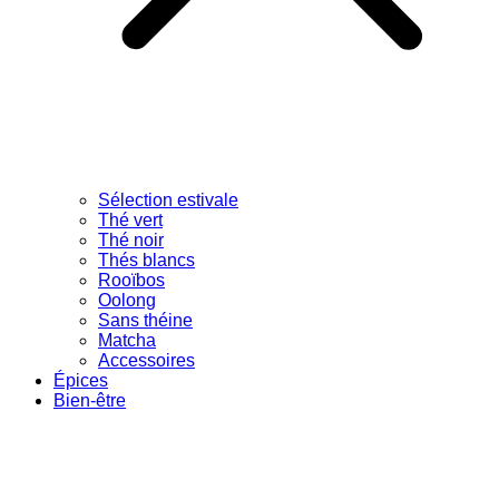
Sélection estivale
Thé vert
Thé noir
Thés blancs
Rooïbos
Oolong
Sans théine
Matcha
Accessoires
Épices
Bien-être