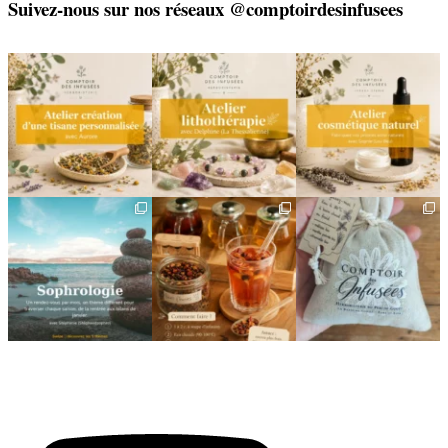
Suivez-nous sur nos réseaux @comptoirdesinfusees
🌿 Créez votre tisane sur-
🌿 Un bracelet
🌿 Deux rendez-vous
mesure
énergétique, juste pour
cosmétiques avec Sophie
vous
(Lou
...
Un
...
...
6
0
9
0
2
0
🌿 Cinq mois, cinq façons
Deux visages, une même
🎁 L`attention qui fait
de souffler
philosophie 🌿
plaisir — et qui vous
...
...
Le
...
24
2
8
1
11
0