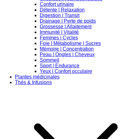
Confort urinaire
Détente | Relaxation
Digestion | Transit
Drainage | Perte de poids
Grossesse | Allaitement
Immunité | Vitalité
Femmes | Cycles
Foie | Métabolisme | Sucres
Mémoire | Concentration
Peau | Ongles | Cheveux
Sommeil
Sport | Endurance
Yeux | Confort occulaire
Plantes médicinales
Thés & Infusions