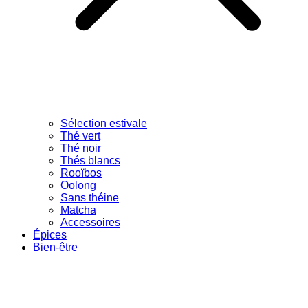
Sélection estivale
Thé vert
Thé noir
Thés blancs
Rooïbos
Oolong
Sans théine
Matcha
Accessoires
Épices
Bien-être