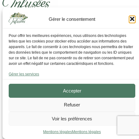
Gérer le consentement
Laissez-vous guider pour trouver ce dont vous avez
besoin
Pour offrir les meilleures expériences, nous utilisons des technologies
telles que les cookies pour stocker et/ou accéder aux informations des
Par Thématique
appareils. Le fait de consentir à ces technologies nous permettra de traiter
Allergies I Refroidissement
des données telles que le comportement de navigation ou les ID uniques
Articulations | os | Muscles
sur ce site. Le fait de ne pas consentir ou de retirer son consentement peut
Circulation | Jambes lourdes
avoir un effet négatif sur certaines caractéristiques et fonctions.
Confort urinaire
Détente | Relaxation
Gérer les services
Digestion | Transit
Drainage | Perte de poids
Femmes | Cycles
Accepter
Foie | Métabolisme | Sucres
Grossesse | Allaitement
Refuser
Immunité | Vitalité
Mémoire | Concentration
Peau | Ongles | Cheveux
Voir les préférences
Sommeil
Sport | Endurance
Mentions légales
Mentions légales
Tisanes bien-être