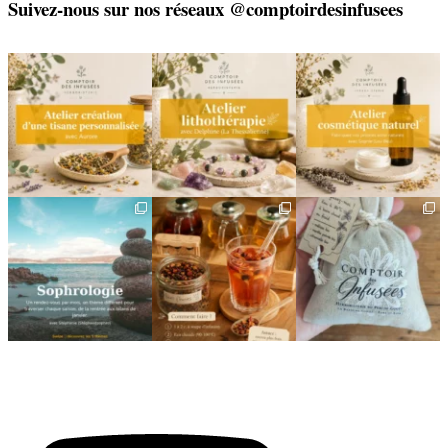
Suivez-nous sur nos réseaux @comptoirdesinfusees
🌿 Créez votre tisane sur-
🌿 Un bracelet
🌿 Deux rendez-vous
mesure
énergétique, juste pour
cosmétiques avec Sophie
vous
(Lou
...
Un
...
...
6
0
9
0
2
0
🌿 Cinq mois, cinq façons
Deux visages, une même
🎁 L`attention qui fait
de souffler
philosophie 🌿
plaisir — et qui vous
...
...
Le
...
24
2
8
1
11
0