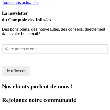
Toutes nos actualités
La newsletter
du Comptoir des Infusées
Des bons plans, des nouveautés, des conseils, directement
dans votre boite mail !
E
E
m
m
a
a
i
i
l
l
E
Je m'inscris
*
m
a
i
Nos clients parlent de nous !
l
*
Rejoignez notre communauté