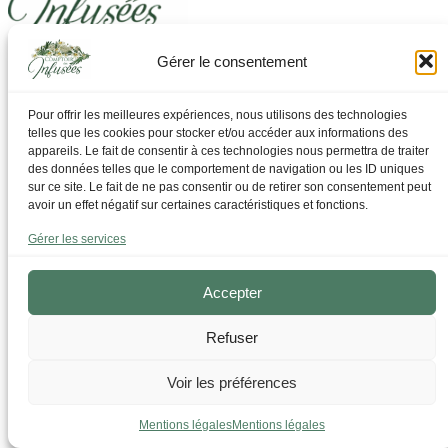
Gérer le consentement
Laissez-vous guider pour trouver ce dont vous avez
besoin
Pour offrir les meilleures expériences, nous utilisons des technologies
telles que les cookies pour stocker et/ou accéder aux informations des
Par Thématique
appareils. Le fait de consentir à ces technologies nous permettra de traiter
Allergies I Refroidissement
des données telles que le comportement de navigation ou les ID uniques
Articulations | os | Muscles
sur ce site. Le fait de ne pas consentir ou de retirer son consentement peut
Circulation | Jambes lourdes
avoir un effet négatif sur certaines caractéristiques et fonctions.
Confort urinaire
Détente | Relaxation
Gérer les services
Digestion | Transit
Drainage | Perte de poids
Femmes | Cycles
Accepter
Foie | Métabolisme | Sucres
Grossesse | Allaitement
Refuser
Immunité | Vitalité
Mémoire | Concentration
Peau | Ongles | Cheveux
Voir les préférences
Sommeil
Sport | Endurance
Mentions légales
Mentions légales
Tisanes bien-être