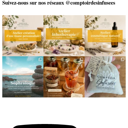
Suivez-nous sur nos réseaux @comptoirdesinfusees
🌿 Créez votre tisane sur-
🌿 Un bracelet
🌿 Deux rendez-vous
mesure
énergétique, juste pour
cosmétiques avec Sophie
vous
(Lou
...
Un
...
...
6
0
9
0
2
0
🌿 Cinq mois, cinq façons
Deux visages, une même
🎁 L`attention qui fait
de souffler
philosophie 🌿
plaisir — et qui vous
...
...
Le
...
24
2
8
1
11
0