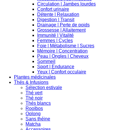
Circulation | Jambes lourdes
Confort urinaire
Détente | Relaxation
Digestion | Transit
Drainage | Perte de poids
Grossesse | Allaitement
Immunité | Vitalité
Femmes | Cycles
Foie | Métabolisme | Sucres
Mémoire | Concentration
Peau | Ongles | Cheveux
Sommeil
Sport | Endurance
Yeux | Confort occulaire
Plantes médicinales
Thés & Infusions
Sélection estivale
Thé vert
Thé noir
Thés blancs
Rooïbos
Oolong
Sans théine
Matcha
Accessoires