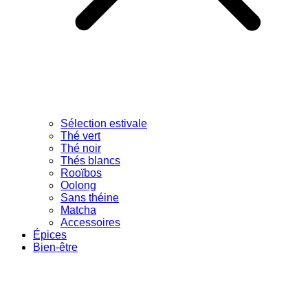
Sélection estivale
Thé vert
Thé noir
Thés blancs
Rooïbos
Oolong
Sans théine
Matcha
Accessoires
Épices
Bien-être