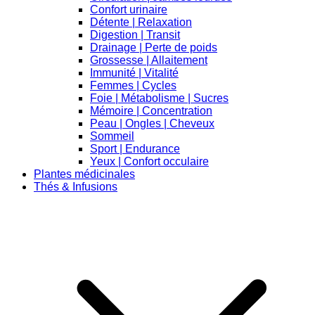
Confort urinaire
Détente | Relaxation
Digestion | Transit
Drainage | Perte de poids
Grossesse | Allaitement
Immunité | Vitalité
Femmes | Cycles
Foie | Métabolisme | Sucres
Mémoire | Concentration
Peau | Ongles | Cheveux
Sommeil
Sport | Endurance
Yeux | Confort occulaire
Plantes médicinales
Thés & Infusions