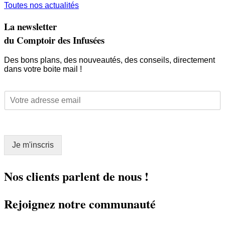
Toutes nos actualités
La newsletter
du Comptoir des Infusées
Des bons plans, des nouveautés, des conseils, directement
dans votre boite mail !
E
E
m
m
a
a
i
i
l
l
*
Je m'inscris
*
*
Nos clients parlent de nous !
Rejoignez notre communauté