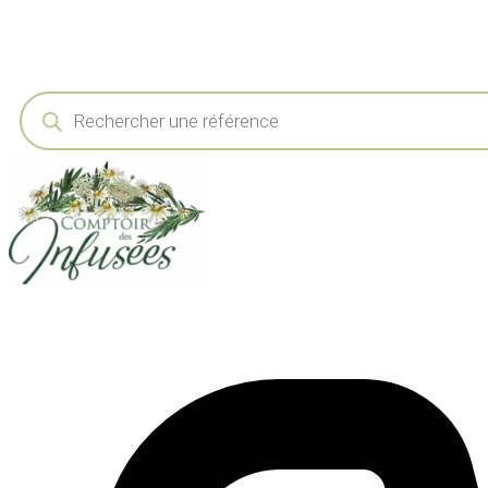
Recherche
de
produits