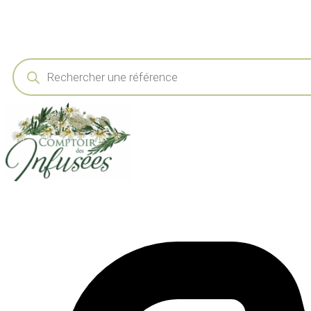
Recherche
de
produits