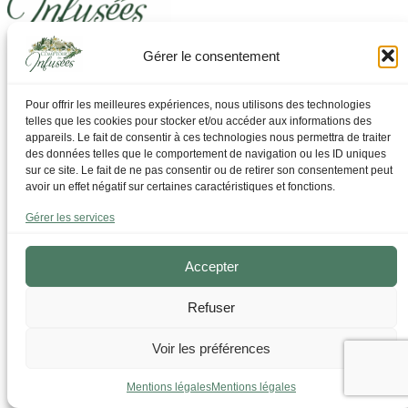
Gérer le consentement
Laissez-vous guider pour trouver ce dont vous avez
besoin
Pour offrir les meilleures expériences, nous utilisons des technologies
telles que les cookies pour stocker et/ou accéder aux informations des
Par Thématique
appareils. Le fait de consentir à ces technologies nous permettra de traiter
Allergies I Refroidissement
des données telles que le comportement de navigation ou les ID uniques
Articulations | os | Muscles
sur ce site. Le fait de ne pas consentir ou de retirer son consentement peut
Circulation | Jambes lourdes
avoir un effet négatif sur certaines caractéristiques et fonctions.
Confort urinaire
Détente | Relaxation
Gérer les services
Digestion | Transit
Drainage | Perte de poids
Femmes | Cycles
Accepter
Foie | Métabolisme | Sucres
Grossesse | Allaitement
Refuser
Immunité | Vitalité
Mémoire | Concentration
Peau | Ongles | Cheveux
Voir les préférences
Sommeil
Sport | Endurance
Mentions légales
Mentions légales
Tisanes bien-être