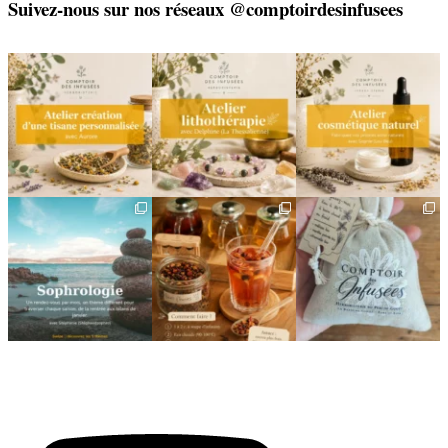
Suivez-nous sur nos réseaux @comptoirdesinfusees
🌿 Créez votre tisane sur-
🌿 Un bracelet
🌿 Deux rendez-vous
mesure
énergétique, juste pour
cosmétiques avec Sophie
vous
(Lou
...
Un
...
...
6
0
8
0
2
0
🌿 Cinq mois, cinq façons
Deux visages, une même
🎁 L`attention qui fait
de souffler
philosophie 🌿
plaisir — et qui vous
...
...
Le
...
24
2
8
1
11
0