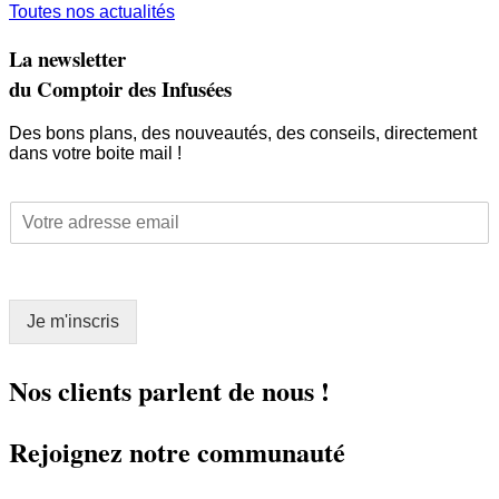
Toutes nos actualités
La newsletter
du Comptoir des Infusées
Des bons plans, des nouveautés, des conseils, directement
dans votre boite mail !
E
E
m
m
a
a
i
i
l
l
E
Je m'inscris
*
m
a
i
Nos clients parlent de nous !
l
*
Rejoignez notre communauté