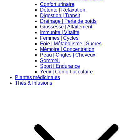
Confort urinaire
Détente | Relaxation
Digestion | Transit
Drainage | Perte de poids
Grossesse | Allaitement
Immunité | Vitalité
Femmes | Cycles
Foie | Métabolisme | Sucres
Mémoire | Concentration
Peau | Ongles | Cheveux
Sommeil
Sport | Endurance
Yeux | Confort occulaire
Plantes médicinales
Thés & Infusions