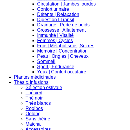
Circulation | Jambes lourdes
Confort urinaire
Détente | Relaxation
Digestion | Transit
Drainage | Perte de poids
Grossesse | Allaitement
Immunité | Vitalité
Femmes | Cycles
Foie | Métabolisme | Sucres
Mémoire | Concentration
Peau | Ongles | Cheveux
Sommeil
Sport | Endurance
Yeux | Confort occulaire
Plantes médicinales
Thés & Infusions
Sélection estivale
Thé vert
Thé noir
Thés blancs
Rooïbos
Oolong
Sans théine
Matcha
Accessoires