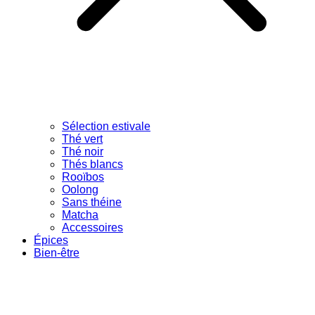
Sélection estivale
Thé vert
Thé noir
Thés blancs
Rooïbos
Oolong
Sans théine
Matcha
Accessoires
Épices
Bien-être