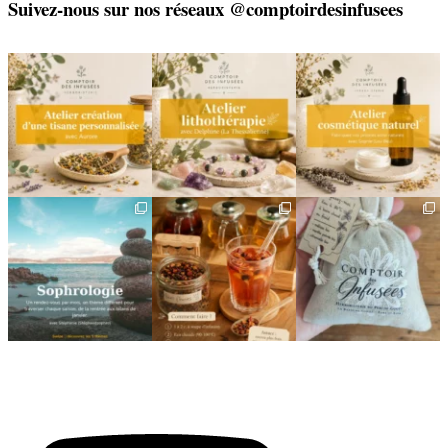
Suivez-nous sur nos réseaux @comptoirdesinfusees
🌿 Créez votre tisane sur-
🌿 Un bracelet
🌿 Deux rendez-vous
mesure
énergétique, juste pour
cosmétiques avec Sophie
vous
(Lou
...
Un
...
...
6
0
8
0
2
0
🌿 Cinq mois, cinq façons
Deux visages, une même
🎁 L`attention qui fait
de souffler
philosophie 🌿
plaisir — et qui vous
...
...
Le
...
24
2
8
1
11
0