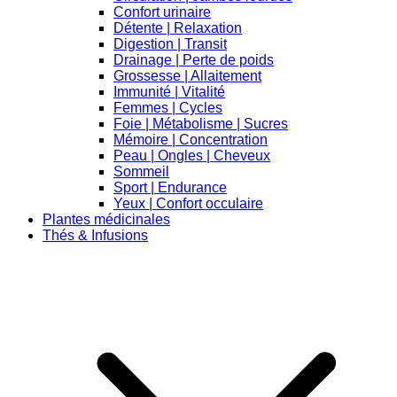
Confort urinaire
Détente | Relaxation
Digestion | Transit
Drainage | Perte de poids
Grossesse | Allaitement
Immunité | Vitalité
Femmes | Cycles
Foie | Métabolisme | Sucres
Mémoire | Concentration
Peau | Ongles | Cheveux
Sommeil
Sport | Endurance
Yeux | Confort occulaire
Plantes médicinales
Thés & Infusions