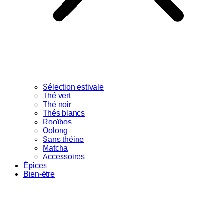
Sélection estivale
Thé vert
Thé noir
Thés blancs
Rooïbos
Oolong
Sans théine
Matcha
Accessoires
Épices
Bien-être