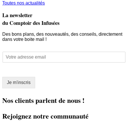
Toutes nos actualités
La newsletter
du Comptoir des Infusées
Des bons plans, des nouveautés, des conseils, directement
dans votre boite mail !
E
E
m
m
a
a
i
i
l
l
*
Je m'inscris
*
E
m
a
Nos clients parlent de nous !
i
l
Rejoignez notre communauté