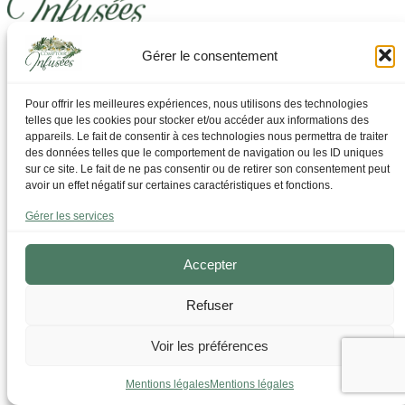
Gérer le consentement
Laissez-vous guider pour trouver ce dont vous avez
besoin
Pour offrir les meilleures expériences, nous utilisons des technologies
telles que les cookies pour stocker et/ou accéder aux informations des
Par Thématique
appareils. Le fait de consentir à ces technologies nous permettra de traiter
Allergies I Refroidissement
des données telles que le comportement de navigation ou les ID uniques
Articulations | os | Muscles
sur ce site. Le fait de ne pas consentir ou de retirer son consentement peut
Circulation | Jambes lourdes
avoir un effet négatif sur certaines caractéristiques et fonctions.
Confort urinaire
Détente | Relaxation
Gérer les services
Digestion | Transit
Drainage | Perte de poids
Femmes | Cycles
Accepter
Foie | Métabolisme | Sucres
Grossesse | Allaitement
Refuser
Immunité | Vitalité
Mémoire | Concentration
Peau | Ongles | Cheveux
Voir les préférences
Sommeil
Sport | Endurance
Mentions légales
Mentions légales
Tisanes bien-être