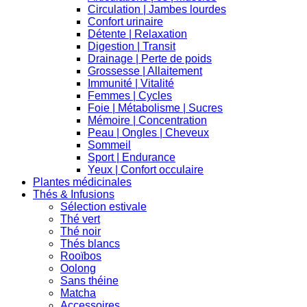
Circulation | Jambes lourdes
Confort urinaire
Détente | Relaxation
Digestion | Transit
Drainage | Perte de poids
Grossesse | Allaitement
Immunité | Vitalité
Femmes | Cycles
Foie | Métabolisme | Sucres
Mémoire | Concentration
Peau | Ongles | Cheveux
Sommeil
Sport | Endurance
Yeux | Confort occulaire
Plantes médicinales
Thés & Infusions
Sélection estivale
Thé vert
Thé noir
Thés blancs
Rooïbos
Oolong
Sans théine
Matcha
Accessoires