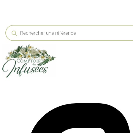
Recherche
de
produits