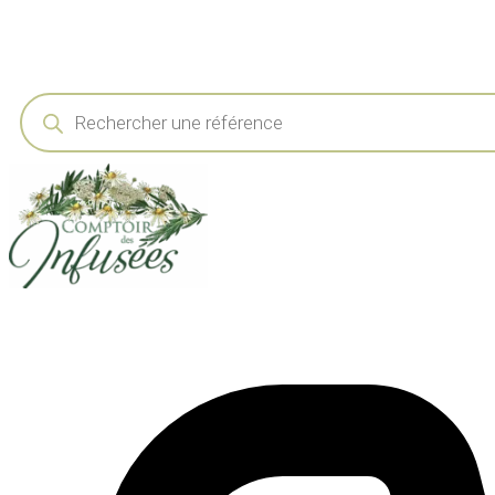
Recherche
de
produits