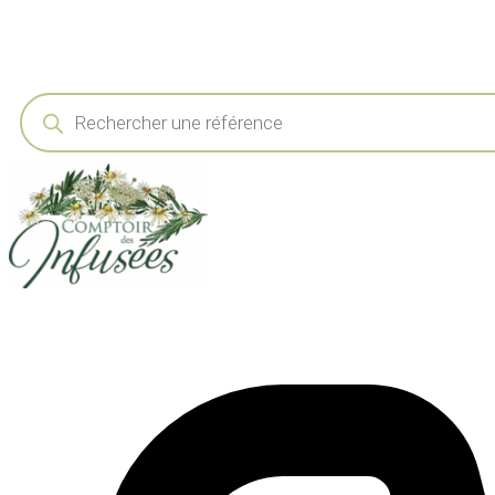
Recherche
de
produits