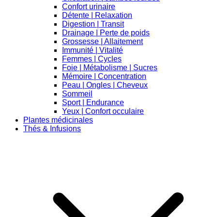
Confort urinaire
Détente | Relaxation
Digestion | Transit
Drainage | Perte de poids
Grossesse | Allaitement
Immunité | Vitalité
Femmes | Cycles
Foie | Métabolisme | Sucres
Mémoire | Concentration
Peau | Ongles | Cheveux
Sommeil
Sport | Endurance
Yeux | Confort occulaire
Plantes médicinales
Thés & Infusions