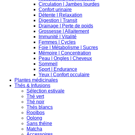
Circulation | Jambes lourdes
Confort urinaire
Détente | Relaxation
Digestion | Transit
Drainage | Perte de poids
Grossesse | Allaitement
Immunité | Vitalité
Femmes | Cycles
Foie | Métabolisme | Sucres
Mémoire | Concentration
Peau | Ongles | Cheveux
Sommeil
Sport | Endurance
Yeux | Confort occulaire
Plantes médicinales
Thés & Infusions
Sélection estivale
Thé vert
Thé noir
Thés blancs
Rooïbos
Oolong
Sans théine
Matcha
Accessoires