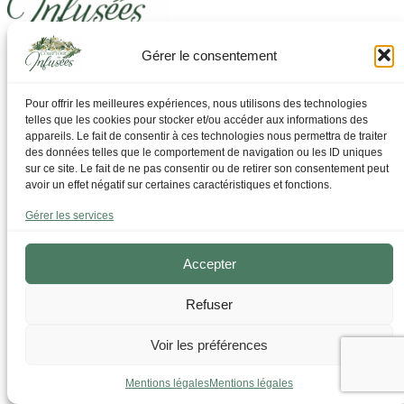
Gérer le consentement
Laissez-vous guider pour trouver ce dont vous avez
besoin
Pour offrir les meilleures expériences, nous utilisons des technologies
telles que les cookies pour stocker et/ou accéder aux informations des
Par Thématique
appareils. Le fait de consentir à ces technologies nous permettra de traiter
Allergies I Refroidissement
des données telles que le comportement de navigation ou les ID uniques
Articulations | os | Muscles
sur ce site. Le fait de ne pas consentir ou de retirer son consentement peut
Circulation | Jambes lourdes
avoir un effet négatif sur certaines caractéristiques et fonctions.
Confort urinaire
Détente | Relaxation
Gérer les services
Digestion | Transit
Drainage | Perte de poids
Femmes | Cycles
Accepter
Foie | Métabolisme | Sucres
Grossesse | Allaitement
Refuser
Immunité | Vitalité
Mémoire | Concentration
Peau | Ongles | Cheveux
Voir les préférences
Sommeil
Sport | Endurance
Mentions légales
Mentions légales
Tisanes bien-être