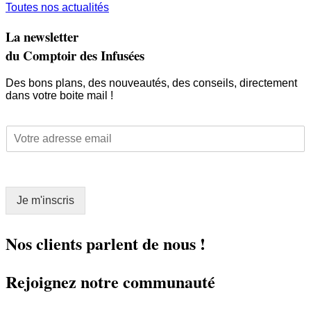
Toutes nos actualités
La newsletter
du Comptoir des Infusées
Des bons plans, des nouveautés, des conseils, directement
dans votre boite mail !
*
E
*
m
E
a
m
i
a
l
i
Je m'inscris
*
l
Nos clients parlent de nous !
Rejoignez notre communauté