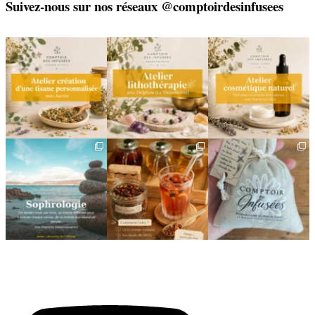
Suivez-nous sur nos réseaux @comptoirdesinfusees
🌿 Créez votre tisane sur-
🌿 Un bracelet
🌿 Deux rendez-vous
mesure
énergétique, juste pour
cosmétiques avec Sophie
vous
(Lou
...
Un
...
...
6
0
8
0
2
0
🌿 Cinq mois, cinq façons
Deux visages, une même
🎁 L`attention qui fait
de souffler
philosophie 🌿
plaisir — et qui vous
...
...
Le
...
24
2
8
1
11
0