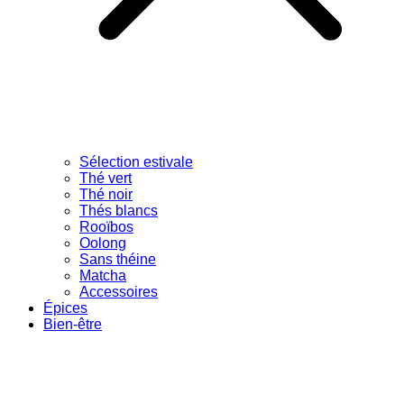
Sélection estivale
Thé vert
Thé noir
Thés blancs
Rooïbos
Oolong
Sans théine
Matcha
Accessoires
Épices
Bien-être