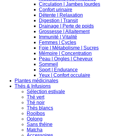
Circulation | Jambes lourdes
Confort urinaire
Détente | Relaxation
Digestion | Transit
Drainage | Perte de poids
Grossesse | Allaitement
Immunité | Vitalité
Femmes | Cycles
Foie | Métabolisme | Sucres
Mémoire | Concentration
Peau | Ongles | Cheveux
Sommeil
Sport | Endurance
Yeux | Confort occulaire
Plantes médicinales
Thés & Infusions
Sélection estivale
Thé vert
Thé noir
Thés blancs
Rooïbos
Oolong
Sans théine
Matcha
Accessoires