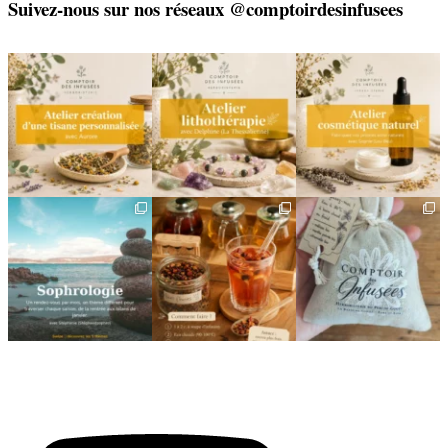
Suivez-nous sur nos réseaux @comptoirdesinfusees
🌿 Créez votre tisane sur-
🌿 Un bracelet
🌿 Deux rendez-vous
mesure
énergétique, juste pour
cosmétiques avec Sophie
vous
(Lou
...
Un
...
...
6
0
8
0
2
0
🌿 Cinq mois, cinq façons
Deux visages, une même
🎁 L`attention qui fait
de souffler
philosophie 🌿
plaisir — et qui vous
...
...
Le
...
24
2
8
1
11
0