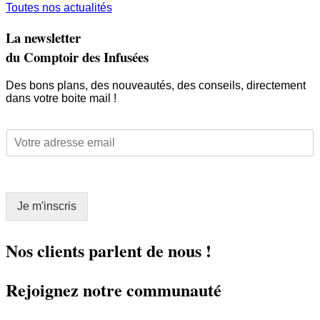
Toutes nos actualités
La newsletter
du Comptoir des Infusées
Des bons plans, des nouveautés, des conseils, directement
dans votre boite mail !
*
E
E
m
m
a
a
i
i
l
l
Je m'inscris
*
E
m
a
Nos clients parlent de nous !
i
l
Rejoignez notre communauté