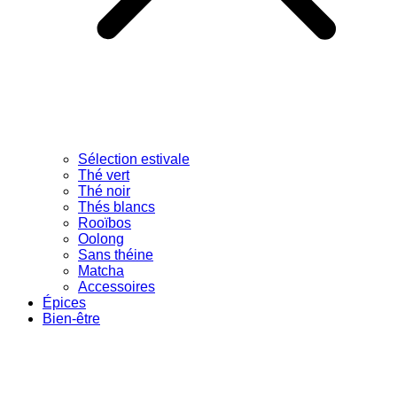
Sélection estivale
Thé vert
Thé noir
Thés blancs
Rooïbos
Oolong
Sans théine
Matcha
Accessoires
Épices
Bien-être