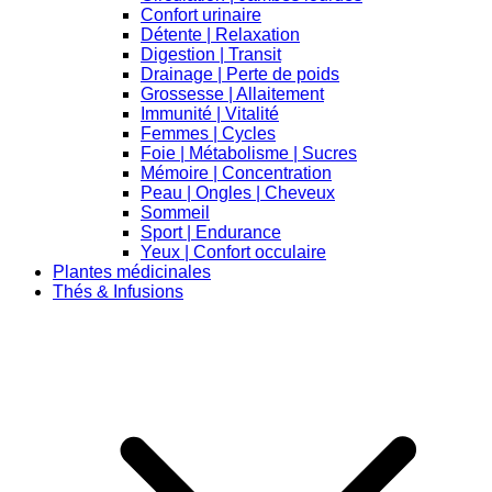
Confort urinaire
Détente | Relaxation
Digestion | Transit
Drainage | Perte de poids
Grossesse | Allaitement
Immunité | Vitalité
Femmes | Cycles
Foie | Métabolisme | Sucres
Mémoire | Concentration
Peau | Ongles | Cheveux
Sommeil
Sport | Endurance
Yeux | Confort occulaire
Plantes médicinales
Thés & Infusions