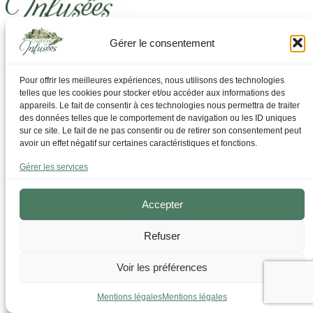
Gérer le consentement
Laissez-vous guider pour trouver ce dont vous avez
besoin
Pour offrir les meilleures expériences, nous utilisons des technologies
telles que les cookies pour stocker et/ou accéder aux informations des
Par Thématique
appareils. Le fait de consentir à ces technologies nous permettra de traiter
Allergies I Refroidissement
des données telles que le comportement de navigation ou les ID uniques
Articulations | os | Muscles
sur ce site. Le fait de ne pas consentir ou de retirer son consentement peut
Circulation | Jambes lourdes
avoir un effet négatif sur certaines caractéristiques et fonctions.
Confort urinaire
Détente | Relaxation
Gérer les services
Digestion | Transit
Drainage | Perte de poids
Femmes | Cycles
Accepter
Foie | Métabolisme | Sucres
Grossesse | Allaitement
Refuser
Immunité | Vitalité
Mémoire | Concentration
Peau | Ongles | Cheveux
Voir les préférences
Sommeil
Sport | Endurance
Mentions légales
Mentions légales
Tisanes bien-être