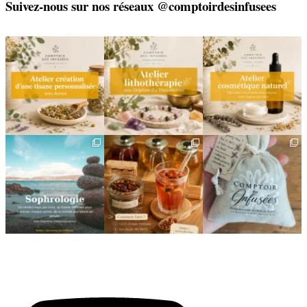
Suivez-nous sur nos réseaux @comptoirdesinfusees
🌿 Créez votre tisane sur-
🌿 Un bracelet
🌿 Deux rendez-vous
mesure
énergétique, juste pour
cosmétiques avec Sophie
vous
(Lou
...
Un
...
...
6
0
8
0
2
0
🌿 Cinq mois, cinq façons
Deux visages, une même
🎁 L`attention qui fait
de souffler
philosophie 🌿
plaisir — et qui vous
...
...
Le
...
24
2
8
1
11
0