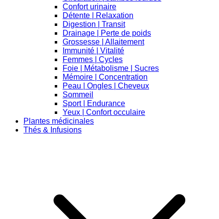
Confort urinaire
Détente | Relaxation
Digestion | Transit
Drainage | Perte de poids
Grossesse | Allaitement
Immunité | Vitalité
Femmes | Cycles
Foie | Métabolisme | Sucres
Mémoire | Concentration
Peau | Ongles | Cheveux
Sommeil
Sport | Endurance
Yeux | Confort occulaire
Plantes médicinales
Thés & Infusions