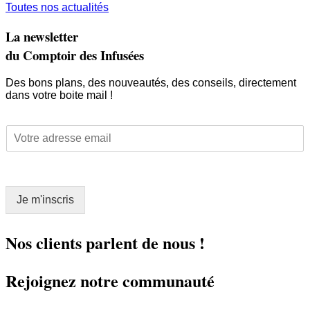
Toutes nos actualités
La newsletter
du Comptoir des Infusées
Des bons plans, des nouveautés, des conseils, directement
dans votre boite mail !
E
E
m
m
a
a
i
i
l
l
*
Je m'inscris
*
E
m
a
Nos clients parlent de nous !
i
l
Rejoignez notre communauté