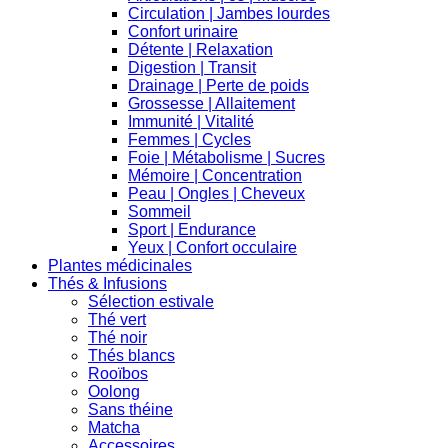
Circulation | Jambes lourdes
Confort urinaire
Détente | Relaxation
Digestion | Transit
Drainage | Perte de poids
Grossesse | Allaitement
Immunité | Vitalité
Femmes | Cycles
Foie | Métabolisme | Sucres
Mémoire | Concentration
Peau | Ongles | Cheveux
Sommeil
Sport | Endurance
Yeux | Confort occulaire
Plantes médicinales
Thés & Infusions
Sélection estivale
Thé vert
Thé noir
Thés blancs
Rooïbos
Oolong
Sans théine
Matcha
Accessoires