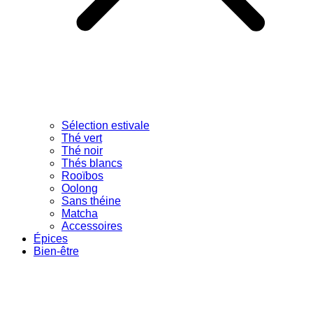
Sélection estivale
Thé vert
Thé noir
Thés blancs
Rooïbos
Oolong
Sans théine
Matcha
Accessoires
Épices
Bien-être