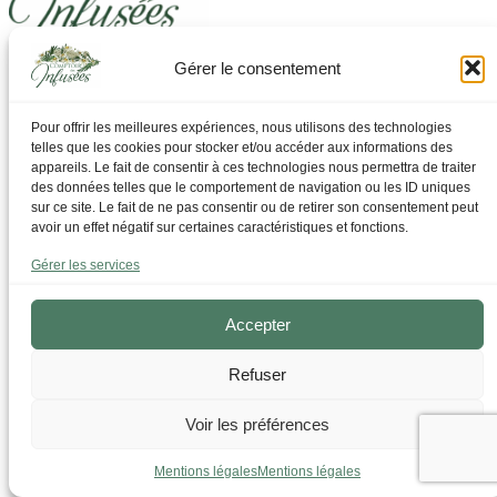
Gérer le consentement
Laissez-vous guider pour trouver ce dont vous avez
besoin
Pour offrir les meilleures expériences, nous utilisons des technologies
telles que les cookies pour stocker et/ou accéder aux informations des
Par Thématique
appareils. Le fait de consentir à ces technologies nous permettra de traiter
Allergies I Refroidissement
des données telles que le comportement de navigation ou les ID uniques
Articulations | os | Muscles
sur ce site. Le fait de ne pas consentir ou de retirer son consentement peut
Circulation | Jambes lourdes
avoir un effet négatif sur certaines caractéristiques et fonctions.
Confort urinaire
Détente | Relaxation
Gérer les services
Digestion | Transit
Drainage | Perte de poids
Femmes | Cycles
Accepter
Foie | Métabolisme | Sucres
Grossesse | Allaitement
Refuser
Immunité | Vitalité
Mémoire | Concentration
Peau | Ongles | Cheveux
Voir les préférences
Sommeil
Sport | Endurance
Mentions légales
Mentions légales
Tisanes bien-être