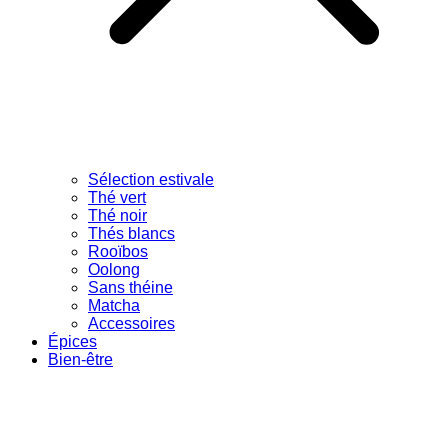
Sélection estivale
Thé vert
Thé noir
Thés blancs
Rooïbos
Oolong
Sans théine
Matcha
Accessoires
Épices
Bien-être