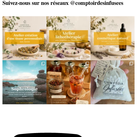
Suivez-nous sur nos réseaux @comptoirdesinfusees
🌿 Créez votre tisane sur-
🌿 Un bracelet
🌿 Deux rendez-vous
mesure
énergétique, juste pour
cosmétiques avec Sophie
vous
(Lou
...
Un
...
...
6
0
8
0
2
0
🌿 Cinq mois, cinq façons
Deux visages, une même
🎁 L`attention qui fait
de souffler
philosophie 🌿
plaisir — et qui vous
...
...
Le
...
24
2
8
1
11
0