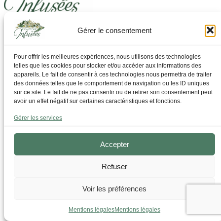
Gérer le consentement
Laissez-vous guider pour trouver ce dont vous avez
besoin
Pour offrir les meilleures expériences, nous utilisons des technologies
telles que les cookies pour stocker et/ou accéder aux informations des
Par Thématique
appareils. Le fait de consentir à ces technologies nous permettra de traiter
Allergies I Refroidissement
des données telles que le comportement de navigation ou les ID uniques
Articulations | os | Muscles
sur ce site. Le fait de ne pas consentir ou de retirer son consentement peut
Circulation | Jambes lourdes
avoir un effet négatif sur certaines caractéristiques et fonctions.
Confort urinaire
Détente | Relaxation
Gérer les services
Digestion | Transit
Drainage | Perte de poids
Femmes | Cycles
Accepter
Foie | Métabolisme | Sucres
Grossesse | Allaitement
Refuser
Immunité | Vitalité
Mémoire | Concentration
Peau | Ongles | Cheveux
Voir les préférences
Sommeil
Sport | Endurance
Mentions légales
Mentions légales
Tisanes bien-être