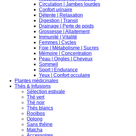
Circulation | Jambes lourdes
Confort urinaire
Détente | Relaxation
Digestion | Transit
Drainage | Perte de poids
Grossesse | Allaitement
Immunité | Vitalité
Femmes | Cycles
Foie | Métabolisme | Sucres
Mémoire | Concentration
Peau | Ongles | Cheveux
Sommeil
Sport | Endurance
Yeux | Confort occulaire
Plantes médicinales
Thés & Infusions
Sélection estivale
Thé vert
Thé noir
Thés blancs
Rooïbos
Oolong
Sans théine
Matcha
Accessoires