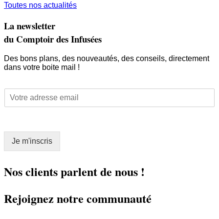
Toutes nos actualités
La newsletter
du Comptoir des Infusées
Des bons plans, des nouveautés, des conseils, directement
dans votre boite mail !
E
E
m
m
a
a
i
i
l
l
E
Je m'inscris
*
m
a
i
Nos clients parlent de nous !
l
*
Rejoignez notre communauté