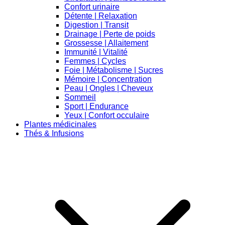
Confort urinaire
Détente | Relaxation
Digestion | Transit
Drainage | Perte de poids
Grossesse | Allaitement
Immunité | Vitalité
Femmes | Cycles
Foie | Métabolisme | Sucres
Mémoire | Concentration
Peau | Ongles | Cheveux
Sommeil
Sport | Endurance
Yeux | Confort occulaire
Plantes médicinales
Thés & Infusions