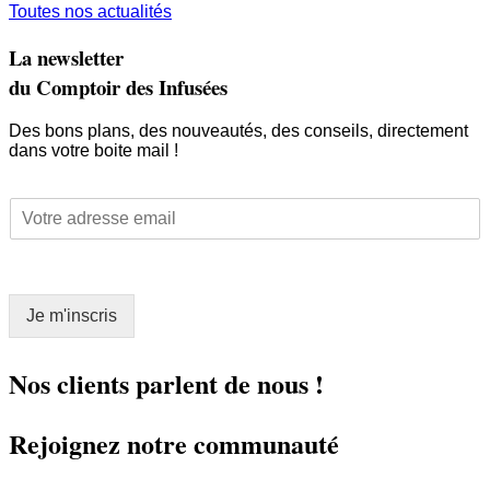
Toutes nos actualités
La newsletter
du Comptoir des Infusées
Des bons plans, des nouveautés, des conseils, directement
dans votre boite mail !
*
E
E
m
m
a
a
i
i
l
l
Je m'inscris
*
E
m
a
Nos clients parlent de nous !
i
l
Rejoignez notre communauté