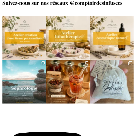
Suivez-nous sur nos réseaux @comptoirdesinfusees
🌿 Créez votre tisane sur-
🌿 Un bracelet
🌿 Deux rendez-vous
mesure
énergétique, juste pour
cosmétiques avec Sophie
vous
(Lou
...
Un
...
...
6
0
8
0
2
0
🌿 Cinq mois, cinq façons
Deux visages, une même
🎁 L`attention qui fait
de souffler
philosophie 🌿
plaisir — et qui vous
...
...
Le
...
24
2
8
1
11
0