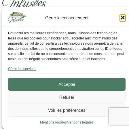
Gérer le consentement
Laissez-vous guider pour trouver ce dont vous avez
besoin
Pour offrir les meilleures expériences, nous utilisons des technologies
telles que les cookies pour stocker et/ou accéder aux informations des
Par Thématique
appareils. Le fait de consentir à ces technologies nous permettra de traiter
Allergies I Refroidissement
des données telles que le comportement de navigation ou les ID uniques
Articulations | os | Muscles
sur ce site. Le fait de ne pas consentir ou de retirer son consentement peut
Circulation | Jambes lourdes
avoir un effet négatif sur certaines caractéristiques et fonctions.
Confort urinaire
Détente | Relaxation
Gérer les services
Digestion | Transit
Drainage | Perte de poids
Femmes | Cycles
Accepter
Foie | Métabolisme | Sucres
Grossesse | Allaitement
Refuser
Immunité | Vitalité
Mémoire | Concentration
Peau | Ongles | Cheveux
Voir les préférences
Sommeil
Sport | Endurance
Mentions légales
Mentions légales
Tisanes bien-être