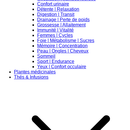
Confort urinaire
Détente | Relaxation
Digestion | Transit
Drainage | Perte de poids
Grossesse | Allaitement
Immunité | Vitalité
Femmes | Cycles
Foie | Métabolisme | Sucres
Mémoire | Concentration
Peau | Ongles | Cheveux
Sommeil
Sport | Endurance
Yeux | Confort occulaire
Plantes médicinales
Thés & Infusions