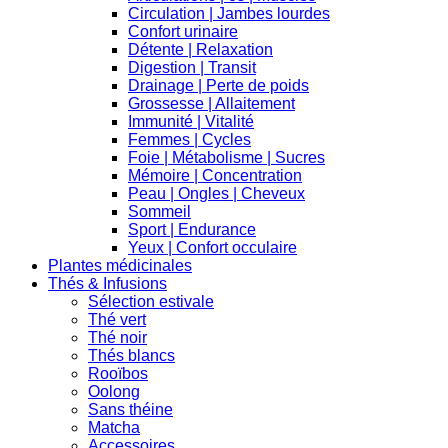
Circulation | Jambes lourdes
Confort urinaire
Détente | Relaxation
Digestion | Transit
Drainage | Perte de poids
Grossesse | Allaitement
Immunité | Vitalité
Femmes | Cycles
Foie | Métabolisme | Sucres
Mémoire | Concentration
Peau | Ongles | Cheveux
Sommeil
Sport | Endurance
Yeux | Confort occulaire
Plantes médicinales
Thés & Infusions
Sélection estivale
Thé vert
Thé noir
Thés blancs
Rooïbos
Oolong
Sans théine
Matcha
Accessoires