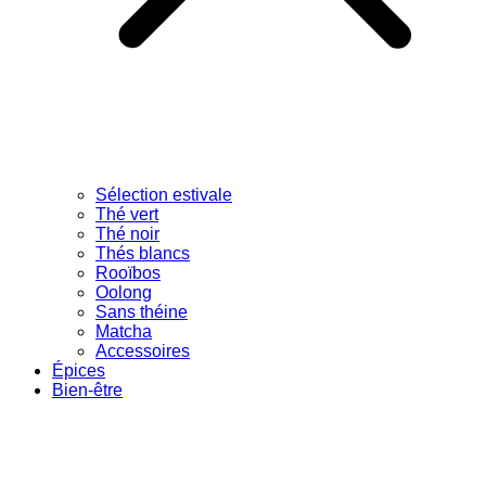
Sélection estivale
Thé vert
Thé noir
Thés blancs
Rooïbos
Oolong
Sans théine
Matcha
Accessoires
Épices
Bien-être