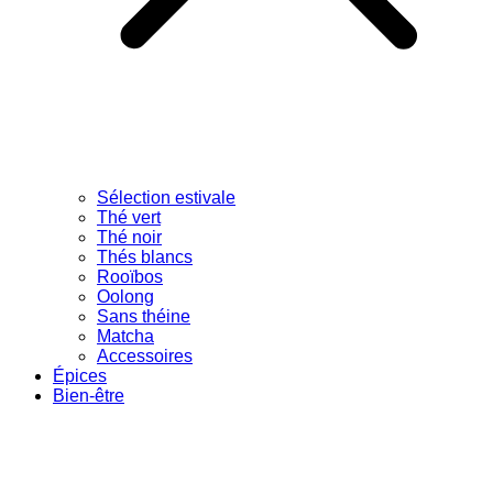
Sélection estivale
Thé vert
Thé noir
Thés blancs
Rooïbos
Oolong
Sans théine
Matcha
Accessoires
Épices
Bien-être