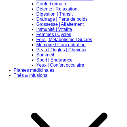
Confort urinaire
Détente | Relaxation
Digestion | Transit
Drainage | Perte de poids
Grossesse | Allaitement
Immunité | Vitalité
Femmes | Cycles
Foie | Métabolisme | Sucres
Mémoire | Concentration
Peau | Ongles | Cheveux
Sommeil
Sport | Endurance
Yeux | Confort occulaire
Plantes médicinales
Thés & Infusions