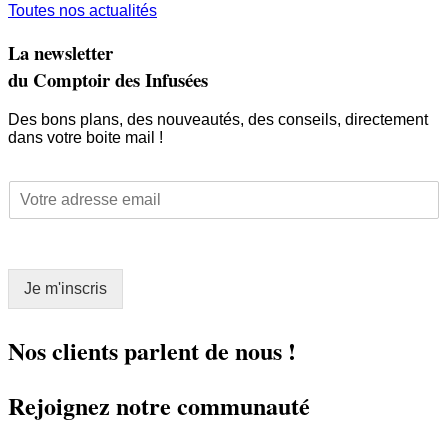
Toutes nos actualités
La newsletter
du Comptoir des Infusées
Des bons plans, des nouveautés, des conseils, directement
dans votre boite mail !
E
E
m
m
a
a
i
i
l
l
E
Je m'inscris
*
m
a
i
Nos clients parlent de nous !
l
E
Rejoignez notre communauté
m
a
i