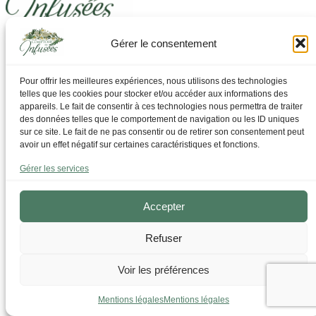
Gérer le consentement
Laissez-vous guider pour trouver ce dont vous avez
besoin
Pour offrir les meilleures expériences, nous utilisons des technologies
telles que les cookies pour stocker et/ou accéder aux informations des
Par Thématique
appareils. Le fait de consentir à ces technologies nous permettra de traiter
Allergies I Refroidissement
des données telles que le comportement de navigation ou les ID uniques
Articulations | os | Muscles
sur ce site. Le fait de ne pas consentir ou de retirer son consentement peut
Circulation | Jambes lourdes
avoir un effet négatif sur certaines caractéristiques et fonctions.
Confort urinaire
Détente | Relaxation
Gérer les services
Digestion | Transit
Drainage | Perte de poids
Femmes | Cycles
Accepter
Foie | Métabolisme | Sucres
Grossesse | Allaitement
Refuser
Immunité | Vitalité
Mémoire | Concentration
Peau | Ongles | Cheveux
Voir les préférences
Sommeil
Sport | Endurance
Mentions légales
Mentions légales
Tisanes bien-être