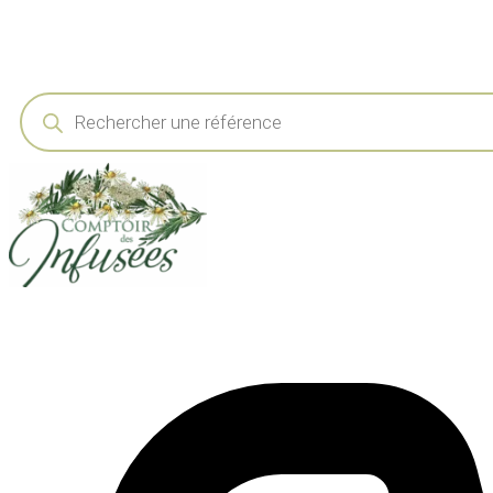
Recherche
de
produits