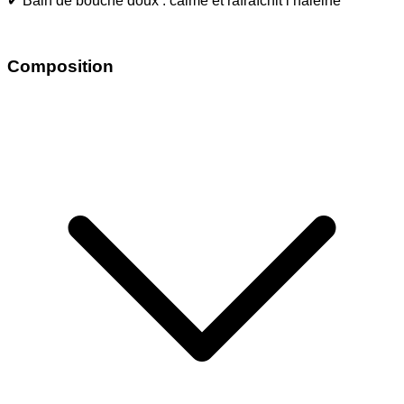
✔ Bain de bouche doux : calme et rafraîchit l’haleine
Composition