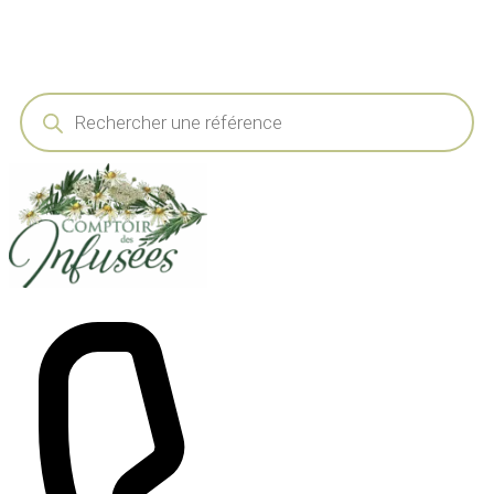
Recherche
de
produits