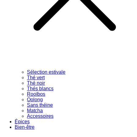
Sélection estivale
Thé vert
Thé noir
Thés blancs
Rooïbos
Oolong
Sans théine
Matcha
Accessoires
Épices
Bien-être