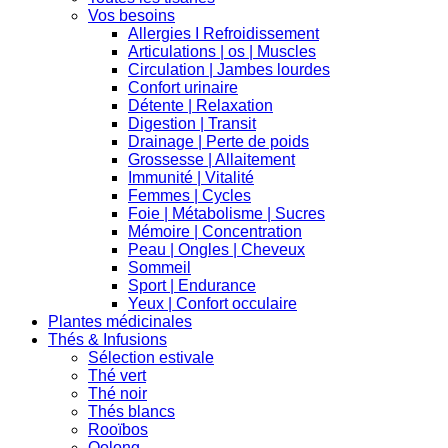
Vos besoins
Allergies I Refroidissement
Articulations | os | Muscles
Circulation | Jambes lourdes
Confort urinaire
Détente | Relaxation
Digestion | Transit
Drainage | Perte de poids
Grossesse | Allaitement
Immunité | Vitalité
Femmes | Cycles
Foie | Métabolisme | Sucres
Mémoire | Concentration
Peau | Ongles | Cheveux
Sommeil
Sport | Endurance
Yeux | Confort occulaire
Plantes médicinales
Thés & Infusions
Sélection estivale
Thé vert
Thé noir
Thés blancs
Rooïbos
Oolong