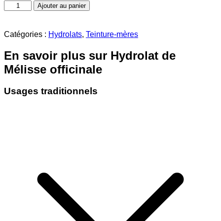
quantité
Ajouter au panier
de
Hydrolat
de
Catégories :
Hydrolats
,
Teinture-mères
Mélisse
officinale
En savoir plus sur Hydrolat de
Mélisse officinale
Usages traditionnels