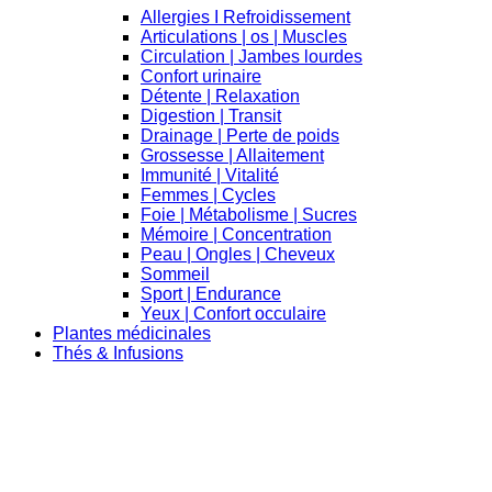
Allergies I Refroidissement
Articulations | os | Muscles
Circulation | Jambes lourdes
Confort urinaire
Détente | Relaxation
Digestion | Transit
Drainage | Perte de poids
Grossesse | Allaitement
Immunité | Vitalité
Femmes | Cycles
Foie | Métabolisme | Sucres
Mémoire | Concentration
Peau | Ongles | Cheveux
Sommeil
Sport | Endurance
Yeux | Confort occulaire
Plantes médicinales
Thés & Infusions