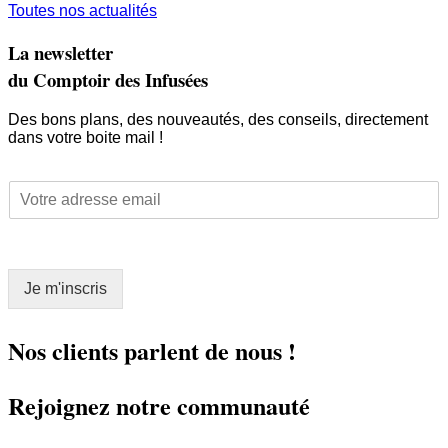
Toutes nos actualités
La newsletter
du Comptoir des Infusées
Des bons plans, des nouveautés, des conseils, directement
dans votre boite mail !
E
E
m
m
a
a
i
i
l
l
E
Je m'inscris
*
m
a
i
Nos clients parlent de nous !
l
E
Rejoignez notre communauté
m
a
i