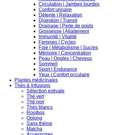
Circulation | Jambes lourdes
Confort urinaire
Détente | Relaxation
Digestion | Transit
Drainage | Perte de poids
Grossesse | Allaitement
Immunité | Vitalité
Femmes | Cycles
Foie | Métabolisme | Sucres
Mémoire | Concentration
Peau | Ongles | Cheveux
Sommeil
Sport | Endurance
Yeux | Confort occulaire
Plantes médicinales
Thés & Infusions
Sélection estivale
Thé vert
Thé noir
Thés blancs
Rooïbos
Oolong
Sans théine
Matcha
Accessoires