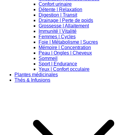
Confort urinaire
Détente | Relaxation
Digestion | Transit
Drainage | Perte de poids
Grossesse | Allaitement
Immunité | Vitalité
Femmes | Cycles
Foie | Métabolisme | Sucres
Mémoire | Concentration
Peau | Ongles | Cheveux
Sommeil
Sport | Endurance
Yeux | Confort occulaire
Plantes médicinales
Thés & Infusions