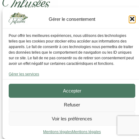
Gérer le consentement
Laissez-vous guider pour trouver ce dont vous avez
besoin
Pour offrir les meilleures expériences, nous utilisons des technologies
telles que les cookies pour stocker et/ou accéder aux informations des
Par Thématique
appareils. Le fait de consentir à ces technologies nous permettra de traiter
Allergies I Refroidissement
des données telles que le comportement de navigation ou les ID uniques
Articulations | os | Muscles
sur ce site. Le fait de ne pas consentir ou de retirer son consentement peut
Circulation | Jambes lourdes
avoir un effet négatif sur certaines caractéristiques et fonctions.
Confort urinaire
Détente | Relaxation
Gérer les services
Digestion | Transit
Drainage | Perte de poids
Femmes | Cycles
Accepter
Foie | Métabolisme | Sucres
Grossesse | Allaitement
Refuser
Immunité | Vitalité
Mémoire | Concentration
Peau | Ongles | Cheveux
Voir les préférences
Sommeil
Sport | Endurance
Mentions légales
Mentions légales
Tisanes bien-être