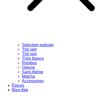
Sélection estivale
Thé vert
Thé noir
Thés blancs
Rooïbos
Oolong
Sans théine
Matcha
Accessoires
Épices
Bien-être