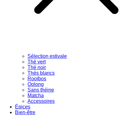
Sélection estivale
Thé vert
Thé noir
Thés blancs
Rooïbos
Oolong
Sans théine
Matcha
Accessoires
Épices
Bien-être