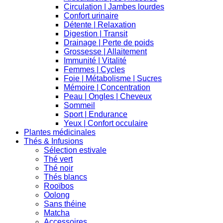
Circulation | Jambes lourdes
Confort urinaire
Détente | Relaxation
Digestion | Transit
Drainage | Perte de poids
Grossesse | Allaitement
Immunité | Vitalité
Femmes | Cycles
Foie | Métabolisme | Sucres
Mémoire | Concentration
Peau | Ongles | Cheveux
Sommeil
Sport | Endurance
Yeux | Confort occulaire
Plantes médicinales
Thés & Infusions
Sélection estivale
Thé vert
Thé noir
Thés blancs
Rooïbos
Oolong
Sans théine
Matcha
Accessoires