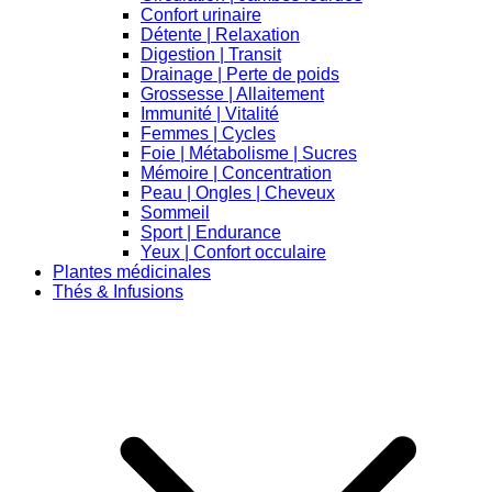
Confort urinaire
Détente | Relaxation
Digestion | Transit
Drainage | Perte de poids
Grossesse | Allaitement
Immunité | Vitalité
Femmes | Cycles
Foie | Métabolisme | Sucres
Mémoire | Concentration
Peau | Ongles | Cheveux
Sommeil
Sport | Endurance
Yeux | Confort occulaire
Plantes médicinales
Thés & Infusions