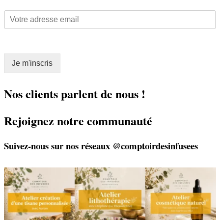
*
E
E
m
m
a
a
i
i
l
l
Je m'inscris
*
E
m
a
Nos clients parlent de nous !
i
l
Rejoignez notre communauté
Suivez-nous sur nos réseaux @comptoirdesinfusees
🌿 Créez votre tisane sur-
🌿 Un bracelet
🌿 Deux rendez-vous
mesure
énergétique, juste pour
cosmétiques avec Sophie
vous
(Lou
...
Un
...
...
6
0
8
0
2
0