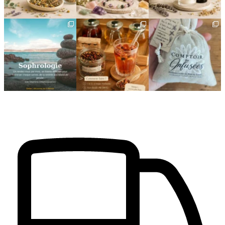
🌿 Cinq mois, cinq façons
Deux visages, une même
🎁 L`attention qui fait
de souffler
philosophie 🌿
plaisir — et qui vous
...
...
Le
...
24
2
8
1
11
0