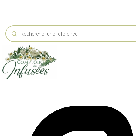
Recherche
de
produits