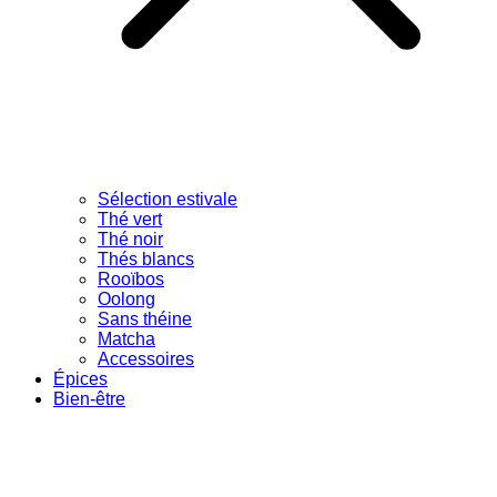
Sélection estivale
Thé vert
Thé noir
Thés blancs
Rooïbos
Oolong
Sans théine
Matcha
Accessoires
Épices
Bien-être