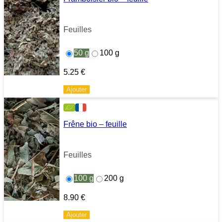
Feuilles
50 g
100 g
5.25
€
Ajouter
Frêne bio – feuille
Feuilles
100 g
200 g
8.90
€
Ajouter