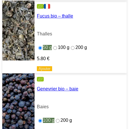
Fucus bio – thalle
Thalles
50 g
100 g
200 g
5.80
€
Ajouter
Genevrier bio – baie
Baies
100 g
200 g