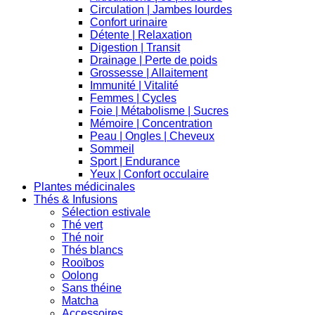
Circulation | Jambes lourdes
Confort urinaire
Détente | Relaxation
Digestion | Transit
Drainage | Perte de poids
Grossesse | Allaitement
Immunité | Vitalité
Femmes | Cycles
Foie | Métabolisme | Sucres
Mémoire | Concentration
Peau | Ongles | Cheveux
Sommeil
Sport | Endurance
Yeux | Confort occulaire
Plantes médicinales
Thés & Infusions
Sélection estivale
Thé vert
Thé noir
Thés blancs
Rooïbos
Oolong
Sans théine
Matcha
Accessoires