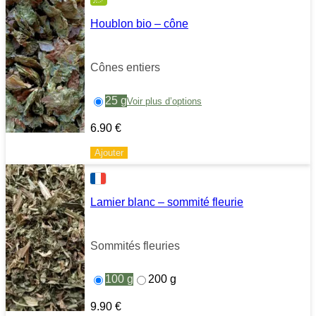
Houblon bio – cône
Cônes entiers
25 g
Voir plus d’options
6.90
€
Ajouter
Lamier blanc – sommité fleurie
Sommités fleuries
100 g
200 g
9.90
€