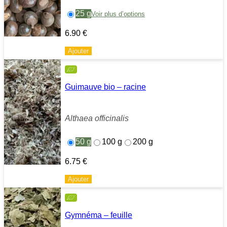
25 g
Voir plus d’options
6.90
€
Ajouter
Guimauve bio – racine
Althaea officinalis
50 g
100 g
200 g
6.75
€
Ajouter
Gymnéma – feuille