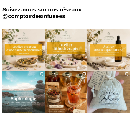
Suivez-nous sur nos réseaux
@comptoirdesinfusees
🌿 Créez votre tisane sur-
🌿 Un bracelet
🌿 Deux rendez-vous
mesure
énergétique, juste pour
cosmétiques avec Sophie
vous
(Lou
...
Un
...
...
6
0
8
0
2
0
🌿 Cinq mois, cinq façons
Deux visages, une même
🎁 L`attention qui fait
de souffler
philosophie 🌿
plaisir — et qui vous
...
...
Le
...
24
2
8
1
11
0