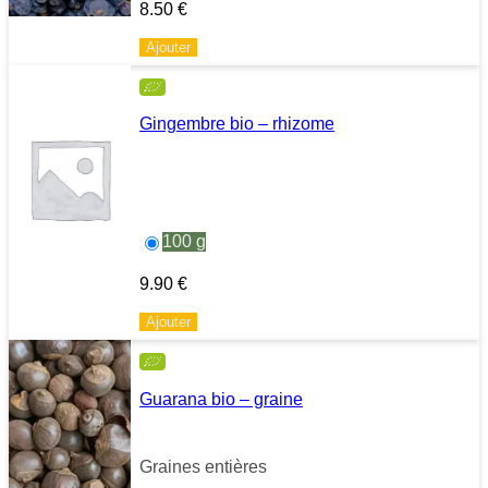
8.50
€
Ajouter
Gingembre bio – rhizome
100 g
9.90
€
Ajouter
Guarana bio – graine
Graines entières