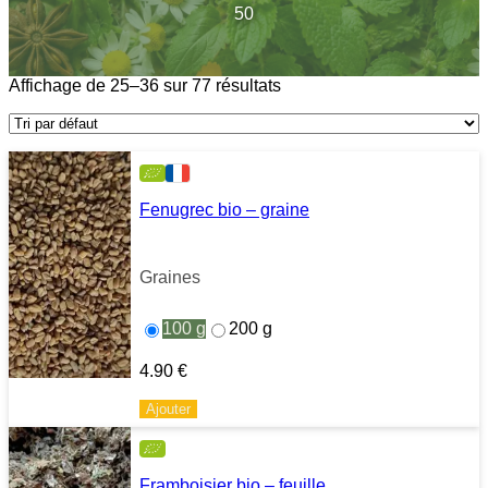
50
Affichage de 25–36 sur 77 résultats
Fenugrec bio – graine
Graines
100 g
200 g
4.90
€
Ajouter
Framboisier bio – feuille