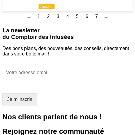
Ajouter
←
1
2
3
4
5
6
7
→
La newsletter
du Comptoir des Infusées
Des bons plans, des nouveautés, des conseils, directement
dans votre boite mail !
E
E
m
m
a
a
i
i
l
l
*
Je m'inscris
*
E
m
a
Nos clients parlent de nous !
i
l
Rejoignez notre communauté