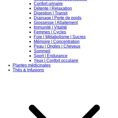
Confort urinaire
Détente | Relaxation
Digestion | Transit
Drainage | Perte de poids
Grossesse | Allaitement
Immunité | Vitalité
Femmes | Cycles
Foie | Métabolisme | Sucres
Mémoire | Concentration
Peau | Ongles | Cheveux
Sommeil
Sport | Endurance
Yeux | Confort occulaire
Plantes médicinales
Thés & Infusions