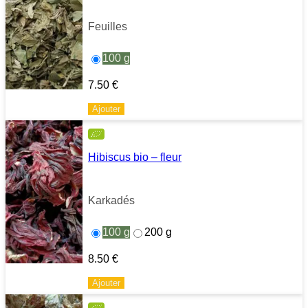
Feuilles
100 g
7.50
€
Ajouter
Hibiscus bio – fleur
Karkadés
100 g
200 g
8.50
€
Ajouter