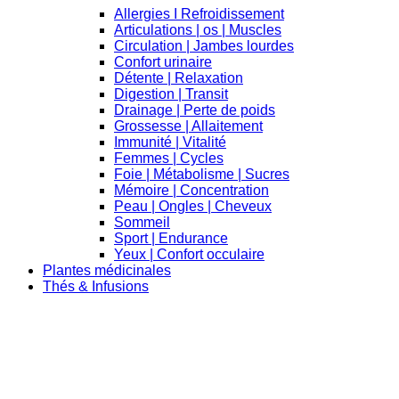
Allergies I Refroidissement
Articulations | os | Muscles
Circulation | Jambes lourdes
Confort urinaire
Détente | Relaxation
Digestion | Transit
Drainage | Perte de poids
Grossesse | Allaitement
Immunité | Vitalité
Femmes | Cycles
Foie | Métabolisme | Sucres
Mémoire | Concentration
Peau | Ongles | Cheveux
Sommeil
Sport | Endurance
Yeux | Confort occulaire
Plantes médicinales
Thés & Infusions