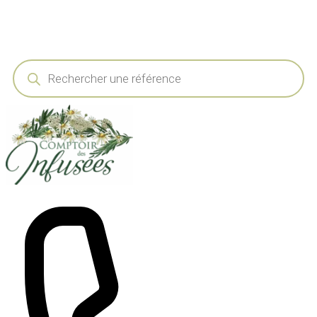
Recherche
de
produits