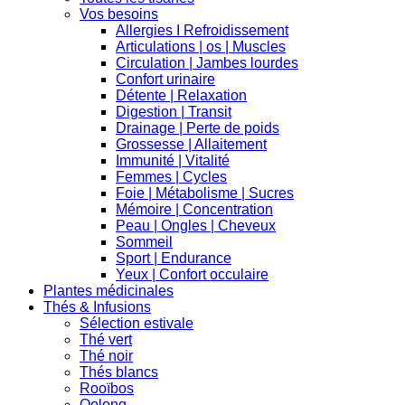
Vos besoins
Allergies I Refroidissement
Articulations | os | Muscles
Circulation | Jambes lourdes
Confort urinaire
Détente | Relaxation
Digestion | Transit
Drainage | Perte de poids
Grossesse | Allaitement
Immunité | Vitalité
Femmes | Cycles
Foie | Métabolisme | Sucres
Mémoire | Concentration
Peau | Ongles | Cheveux
Sommeil
Sport | Endurance
Yeux | Confort occulaire
Plantes médicinales
Thés & Infusions
Sélection estivale
Thé vert
Thé noir
Thés blancs
Rooïbos
Oolong