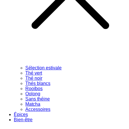
Sélection estivale
Thé vert
Thé noir
Thés blancs
Rooïbos
Oolong
Sans théine
Matcha
Accessoires
Épices
Bien-être