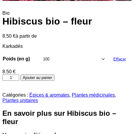
Bio
Hibiscus bio – fleur
8.50
€
à partir de
Karkadés
Poids (en g)
Effacer
8.50
€
quantité
Ajouter au panier
de
Hibiscus
bio
Catégories :
Épices & aromates
,
Plantes médicinales
,
-
Plantes unitaires
fleur
En savoir plus sur Hibiscus bio –
fleur