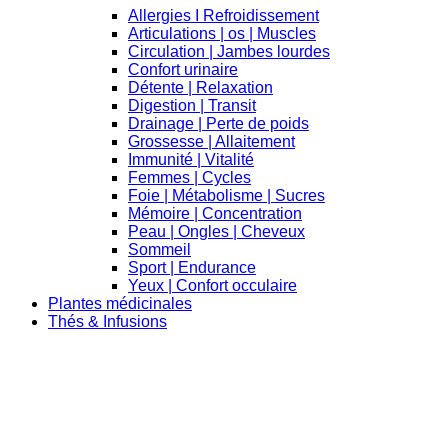
Allergies I Refroidissement
Articulations | os | Muscles
Circulation | Jambes lourdes
Confort urinaire
Détente | Relaxation
Digestion | Transit
Drainage | Perte de poids
Grossesse | Allaitement
Immunité | Vitalité
Femmes | Cycles
Foie | Métabolisme | Sucres
Mémoire | Concentration
Peau | Ongles | Cheveux
Sommeil
Sport | Endurance
Yeux | Confort occulaire
Plantes médicinales
Thés & Infusions