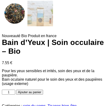
Nouveauté
Bio
Produit en france
Bain d’Yeux | Soin occulaire
– Bio
7.55
€
Pour les yeux sensibles et irrités, soin des yeux et de la
paupière.
Bain oculaire naturel pour le soin des yeux et des paupières
(usage externe)
quantité
Ajouter au panier
de
Bain
d'Yeux
Catégories :
soin du corps
,
Tisanes bien-être