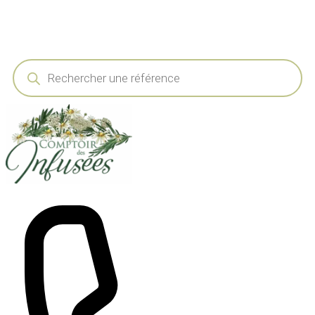
Recherche
de
produits