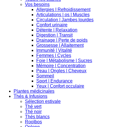
Vos besoins
Allergies I Refroidissement
Articulations | os | Muscles
Circulation | Jambes lourdes
Confort urinaire
Détente | Relaxation
Digestion | Transit
Drainage | Perte de poids
Grossesse | Allaitement
Immunité | Vitalité
Femmes | Cycles
Foie | Métabolisme | Sucres
Mémoire | Concentration
Peau | Ongles | Cheveux
Sommeil
Sport | Endurance
Yeux | Confort occulaire
Plantes médicinales
Thés & Infusions
Sélection estivale
Thé vert
Thé noir
Thés blancs
Rooïbos
Oolong