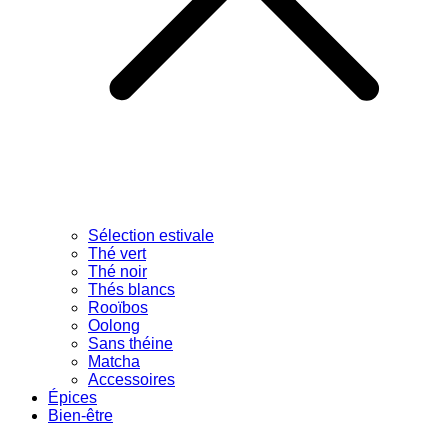
Sélection estivale
Thé vert
Thé noir
Thés blancs
Rooïbos
Oolong
Sans théine
Matcha
Accessoires
Épices
Bien-être