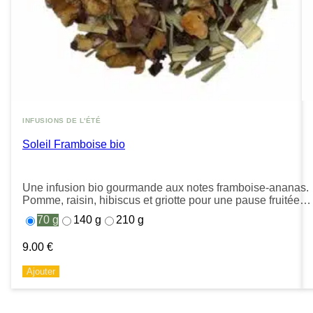
INFUSIONS DE L'ÉTÉ
Soleil Framboise bio
Une infusion bio gourmande aux notes framboise-ananas.
Pomme, raisin, hibiscus et griotte pour une pause fruitée et
ensoleillée.
70 g
140 g
210 g
9.00
€
Ajouter