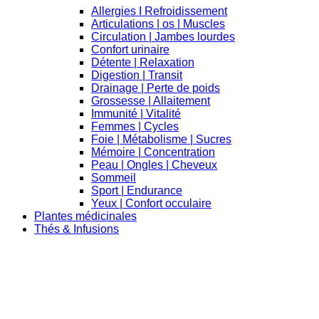
Allergies I Refroidissement
Articulations | os | Muscles
Circulation | Jambes lourdes
Confort urinaire
Détente | Relaxation
Digestion | Transit
Drainage | Perte de poids
Grossesse | Allaitement
Immunité | Vitalité
Femmes | Cycles
Foie | Métabolisme | Sucres
Mémoire | Concentration
Peau | Ongles | Cheveux
Sommeil
Sport | Endurance
Yeux | Confort occulaire
Plantes médicinales
Thés & Infusions