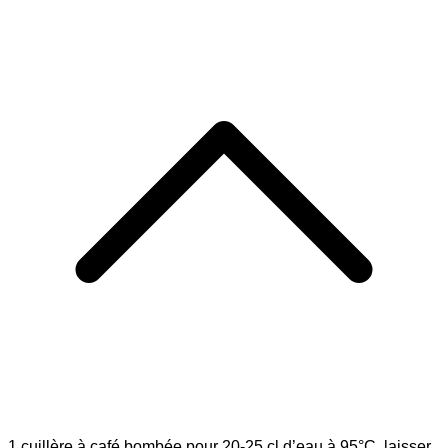
1 cuillère à café bombée pour 20-25 cl d’eau à 95°C, laisser