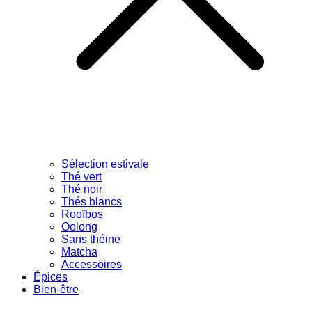
Sélection estivale
Thé vert
Thé noir
Thés blancs
Rooïbos
Oolong
Sans théine
Matcha
Accessoires
Épices
Bien-être