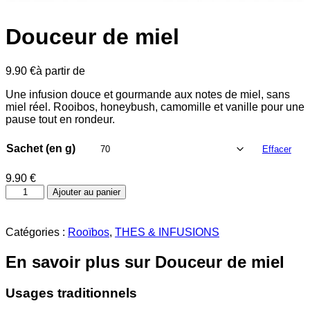
Douceur de miel
9.90
€
à partir de
Une infusion douce et gourmande aux notes de miel, sans
miel réel. Rooibos, honeybush, camomille et vanille pour une
pause tout en rondeur.
Sachet (en g)
Effacer
9.90
€
quantité
Ajouter au panier
de
Douceur
de
Catégories :
Rooïbos
,
THES & INFUSIONS
miel
En savoir plus sur Douceur de miel
Usages traditionnels