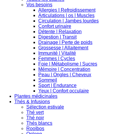
Vos besoins
Allergies I Refroidissement
Articulations | os | Muscles
Circulation | Jambes lourdes
Confort urinaire
Détente | Relaxation
Digestion | Transit
Drainage | Perte de poids
Grossesse | Allaitement
Immunité | Vitalité
Femmes | Cycles
Foie | Métabolisme | Sucres
Mémoire | Concentration
Peau | Ongles | Cheveux
Sommeil
Sport | Endurance
Yeux | Confort occulaire
Plantes médicinales
Thés & Infusions
Sélection estivale
Thé vert
Thé noir
Thés blancs
Rooïbos
Oolong