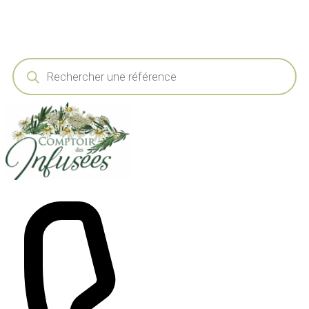
Recherche
de
produits