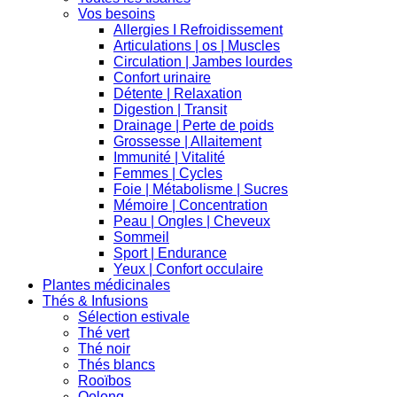
Vos besoins
Allergies I Refroidissement
Articulations | os | Muscles
Circulation | Jambes lourdes
Confort urinaire
Détente | Relaxation
Digestion | Transit
Drainage | Perte de poids
Grossesse | Allaitement
Immunité | Vitalité
Femmes | Cycles
Foie | Métabolisme | Sucres
Mémoire | Concentration
Peau | Ongles | Cheveux
Sommeil
Sport | Endurance
Yeux | Confort occulaire
Plantes médicinales
Thés & Infusions
Sélection estivale
Thé vert
Thé noir
Thés blancs
Rooïbos
Oolong