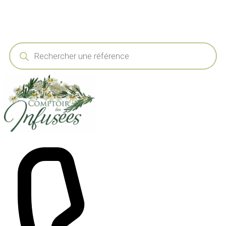
Recherche
de
produits