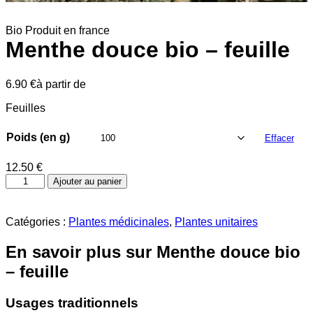
Bio
Produit en france
Menthe douce bio – feuille
6.90
€
à partir de
Feuilles
Poids (en g)
Effacer
12.50
€
quantité
Ajouter au panier
de
Menthe
douce
Catégories :
Plantes médicinales
,
Plantes unitaires
bio
-
En savoir plus sur Menthe douce bio
feuille
– feuille
Usages traditionnels