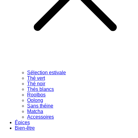
Sélection estivale
Thé vert
Thé noir
Thés blancs
Rooïbos
Oolong
Sans théine
Matcha
Accessoires
Épices
Bien-être