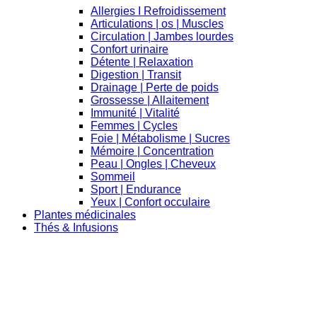
Allergies I Refroidissement
Articulations | os | Muscles
Circulation | Jambes lourdes
Confort urinaire
Détente | Relaxation
Digestion | Transit
Drainage | Perte de poids
Grossesse | Allaitement
Immunité | Vitalité
Femmes | Cycles
Foie | Métabolisme | Sucres
Mémoire | Concentration
Peau | Ongles | Cheveux
Sommeil
Sport | Endurance
Yeux | Confort occulaire
Plantes médicinales
Thés & Infusions