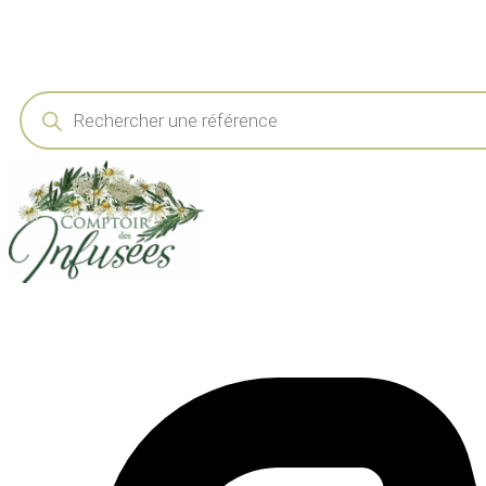
Recherche
de
produits