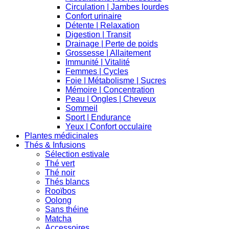
Circulation | Jambes lourdes
Confort urinaire
Détente | Relaxation
Digestion | Transit
Drainage | Perte de poids
Grossesse | Allaitement
Immunité | Vitalité
Femmes | Cycles
Foie | Métabolisme | Sucres
Mémoire | Concentration
Peau | Ongles | Cheveux
Sommeil
Sport | Endurance
Yeux | Confort occulaire
Plantes médicinales
Thés & Infusions
Sélection estivale
Thé vert
Thé noir
Thés blancs
Rooïbos
Oolong
Sans théine
Matcha
Accessoires