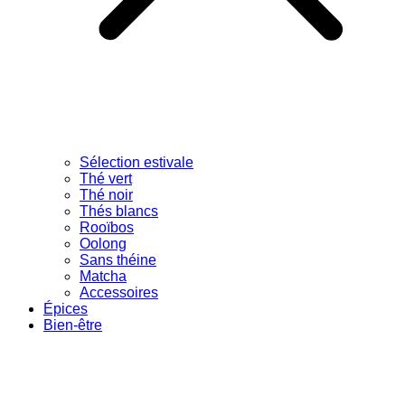
Sélection estivale
Thé vert
Thé noir
Thés blancs
Rooïbos
Oolong
Sans théine
Matcha
Accessoires
Épices
Bien-être