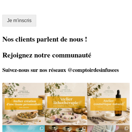
m
a
a
i
i
l
l
Je m'inscris
*
E
m
a
Nos clients parlent de nous !
i
l
Rejoignez notre communauté
Suivez-nous sur nos réseaux @comptoirdesinfusees
🌿 Créez votre tisane sur-
🌿 Un bracelet
🌿 Deux rendez-vous
mesure
énergétique, juste pour
cosmétiques avec Sophie
vous
(Lou
...
Un
...
...
6
0
8
0
2
0