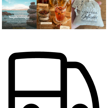
🌿 Cinq mois, cinq façons
Deux visages, une même
🎁 L`attention qui fait
de souffler
philosophie 🌿
plaisir — et qui vous
...
...
Le
...
24
2
8
1
11
0