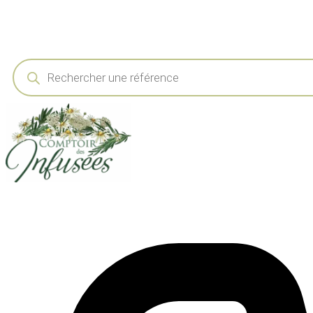
Recherche
de
produits