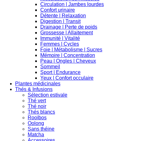
Circulation | Jambes lourdes
Confort urinaire
Détente | Relaxation
Digestion | Transit
Drainage | Perte de poids
Grossesse | Allaitement
Immunité | Vitalité
Femmes | Cycles
Foie | Métabolisme | Sucres
Mémoire | Concentration
Peau | Ongles | Cheveux
Sommeil
Sport | Endurance
Yeux | Confort occulaire
Plantes médicinales
Thés & Infusions
Sélection estivale
Thé vert
Thé noir
Thés blancs
Rooïbos
Oolong
Sans théine
Matcha
Accessoires