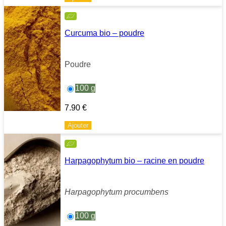
Curcuma bio – poudre
Poudre
100 g
7.90
€
Ajouter
Harpagophytum bio – racine en poudre
Harpagophytum procumbens
100 g