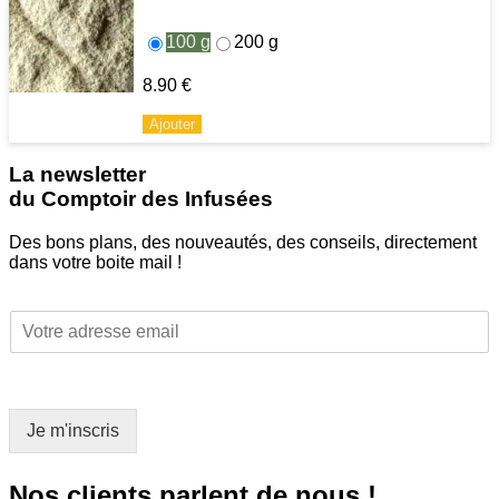
100 g
200 g
8.90
€
Ajouter
La newsletter
du Comptoir des Infusées
Des bons plans, des nouveautés, des conseils, directement
dans votre boite mail !
E
E
m
m
a
a
i
i
l
l
*
Je m'inscris
*
E
m
a
Nos clients parlent de nous !