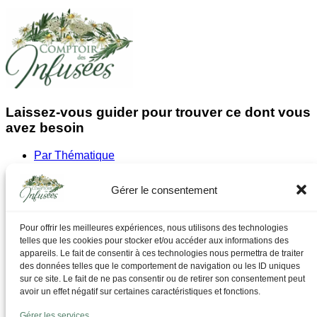
Laissez-vous guider pour trouver ce dont vous
avez besoin
Par Thématique
Allergies I Refroidissement
Articulations | os | Muscles
Gérer le consentement
Circulation | Jambes lourdes
Confort urinaire
Détente | Relaxation
Pour offrir les meilleures expériences, nous utilisons des technologies
Digestion | Transit
telles que les cookies pour stocker et/ou accéder aux informations des
Drainage | Perte de poids
appareils. Le fait de consentir à ces technologies nous permettra de traiter
Femmes | Cycles
des données telles que le comportement de navigation ou les ID uniques
Foie | Métabolisme | Sucres
sur ce site. Le fait de ne pas consentir ou de retirer son consentement peut
Grossesse | Allaitement
avoir un effet négatif sur certaines caractéristiques et fonctions.
Immunité | Vitalité
Mémoire | Concentration
Gérer les services