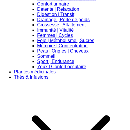
Confort urinaire
Détente | Relaxation
Digestion | Transit
Drainage | Perte de poids
Grossesse | Allaitement
Immunité | Vitalité
Femmes | Cycles
Foie | Métabolisme | Sucres
Mémoire | Concentration
Peau | Ongles | Cheveux
Sommeil
Sport | Endurance
Yeux | Confort occulaire
Plantes médicinales
Thés & Infusions