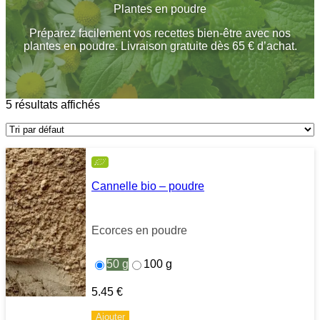
Plantes en poudre
Préparez facilement vos recettes bien-être avec nos
plantes en poudre. Livraison gratuite dès 65 € d’achat.
5 résultats affichés
Cannelle bio – poudre
Ecorces en poudre
50 g
100 g
5.45
€
Ajouter