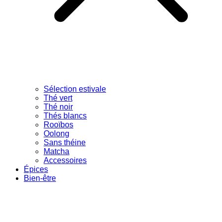
Sélection estivale
Thé vert
Thé noir
Thés blancs
Rooïbos
Oolong
Sans théine
Matcha
Accessoires
Épices
Bien-être