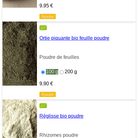
9.95
€
Ajouter
Ortie piquante bio feuille poudre
Poudre de feuilles
100 g
200 g
9.90
€
Ajouter
Réglisse bio poudre
Rhizomes poudre